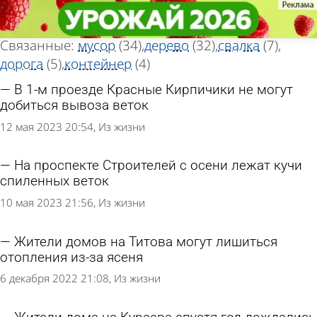
Тег новостей
Тег новостей
«Ветки»
«Ветки»
Всего найдено 65 новостей
Связанные:
мусор
(34)
дерево
(32)
свалка
(7)
дорога
(5)
контейнер
(4)
В 1-м проезде Красные Кирпичики не могут
добиться вывоза веток
12 мая 2023 20:54
Из жизни
На проспекте Строителей с осени лежат кучи
спиленных веток
10 мая 2023 21:56
Из жизни
Жители домов на Титова могут лишиться
отопления из-за ясеня
6 декабря 2022 21:08
Из жизни