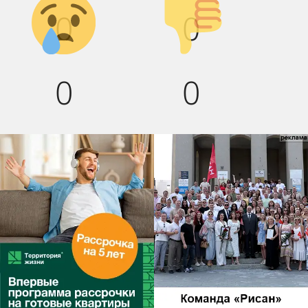
0
0
вниз!
0
0