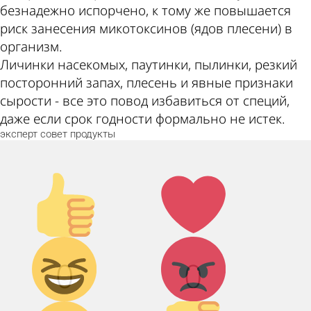
безнадежно испорчено, к тому же повышается
риск занесения микотоксинов (ядов плесени) в
организм.
Личинки насекомых, паутинки, пылинки, резкий
посторонний запах, плесень и явные признаки
сырости - все это повод избавиться от специй,
даже если срок годности формально не истек.
эксперт
совет
продукты
Палец
Лайк!
вверх!
Дикий
Агрессия!
0
0
смех!
Грусть :(
Палец