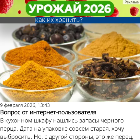
Ликбез
Ликбез
Есть ли у специй
Есть ли у специй
срок годности и
срок годности и
Другие
Погода и
как их хранить?
как их хранить?
новости по
курсы валют в
теме
Пензе
9 февраля 2026, 13:43
Вопрос от интернет-пользователя
В кухонном шкафу нашлись запасы черного
перца. Дата на упаковке совсем старая, хочу
выбросить. Но, с другой стороны, это же перец,