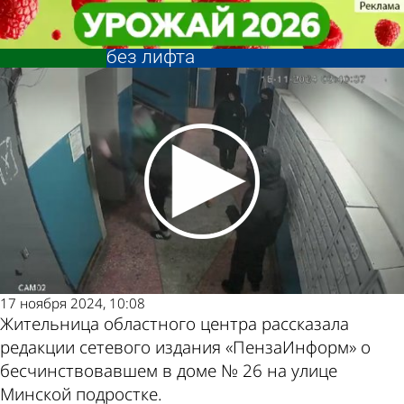
Глас народа
Глас народа
В Пензе разбушевавшийся
В Пензе разбушевавшийся
подросток оставил девятиэтажку
подросток оставил девятиэтажку
Другие
Погода и
без лифта
без лифта
новости по
курсы валют в
теме
Пензе
17 ноября 2024, 10:08
Жительница областного центра рассказала
редакции сетевого издания «ПензаИнформ» о
бесчинствовавшем в доме № 26 на улице
Минской подростке.