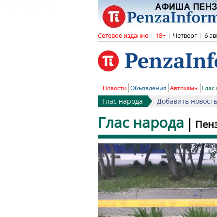
Сетевое издание
|
18+
|
Четверг
|
6 ав
Новости
Объявления
Автохамы
Глас
Глас народа
Добавить новост
Глас народа
Пенз