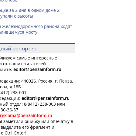
ецке за 2 дня в одном доме 2
 упали с высоты
 Железнодорожного района ходят
алившемуся мосту
ный репортер
ликуем самые интересные
и от наших читателей.
лайте:
editor
@penzainform.ru
едакции: 440026, Россия, г. Пенза,
ова, д.18Б.
8412) 238-001
 редакции:
editor
@penzainform.ru
ный отдел: 8(8412) 238-003 или
 30-36-37
reklama@penzainform.ru
Ы заметили ошибку или опечатку в
, выделите его фрагмент и
е Ctrl+Enter!