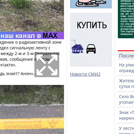
дение о радиоактивной зоне
дел сигнальную ленту с
 между 2-м и 3-м Окружными
После
 мая, сообщение об этом
нтакте».
На ули
огражд
дь знает? Анон», -
Новости СМИ2
Жители
сутки 
Село В
утопае
Знак «
накрен
У лест
подмы