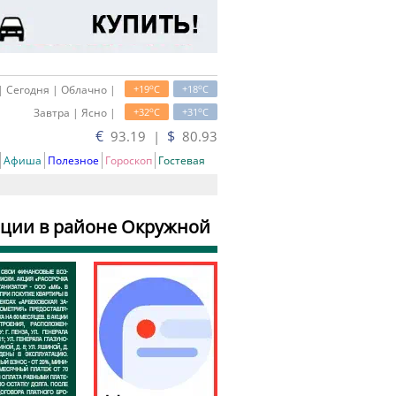
o
o
| Сегодня | Облачно |
+19
C
+18
C
o
o
Завтра | Ясно |
+32
C
+31
C
€
$
93.19 |
80.93
Афиша
Полезное
Гороскоп
Гостевая
ации в районе Окружной
ь