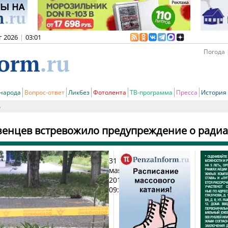
г 2026
|
03:01
Погода 
 народа
Вопрос-ответ
Ликбез
Фотолента
ТВ-программа
Пресса
История
ь
енцев встревожило предупреждение о ради
31
Печат
мая
2019,
09:27