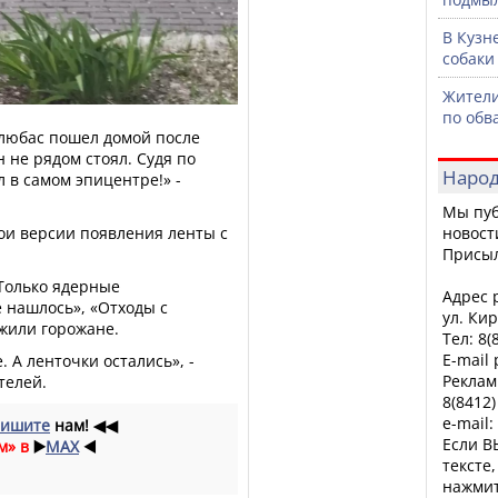
В Кузн
собаки
Жители
по обв
олюбас пошел домой после
н не рядом стоял. Судя по
Народ
 в самом эпицентре!» -
Мы пуб
ои версии появления ленты с
новост
Присы
 Только ядерные
Адрес р
 нашлось», «Отходы с
ул. Кир
жили горожане.
Тел: 8(
E-mail
. А ленточки остались», -
Реклам
телей.
8(8412)
e-mail:
ишите
нам!
◀◀
Если В
м» в
▶️
MAX
◀️
тексте
нажмит