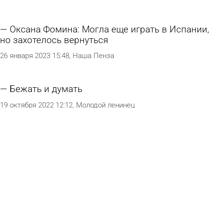
Оксана Фомина: Могла еще играть в Испании,
но захотелось вернуться
26 января 2023 15:48
Наша Пенза
Бежать и думать
19 октября 2022 12:12
Молодой ленинец
Знаменитый тренер вернулся из сборной
России в Каменку, чтобы готовить чемпионов
12 апреля 2022 15:12
Пензенская правда
Создатель прыжковой школы
22 августа 2019 14:02
Наша Пенза