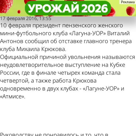
Пензенская
Пензенская
Отставка главного тренера МФК
Отставка главного тренера МФК
Также пресса
Погода и курсы
правда
правда
«Лагуна-УОР»
«Лагуна-УОР»
17 февраля 2016, 13:55
10 февраля президент пензенского женского
пишет по этой
валют в Пензе
мини-футбольного клуба «Лагуна-УОР» Виталий
Антонов сообщил об отставке главного тренера
теме
клуба Михаила Крюкова.
Официальной причиной увольнения называются
неудовлетворительное выступление на Кубке
России, где в финале четырех команда стала
четвертой, а также работа Крюкова
одновременно в двух клубах - «Лагуне-УОР» и
«Атмисе».
ad
Руководству не понравилось и то, что в