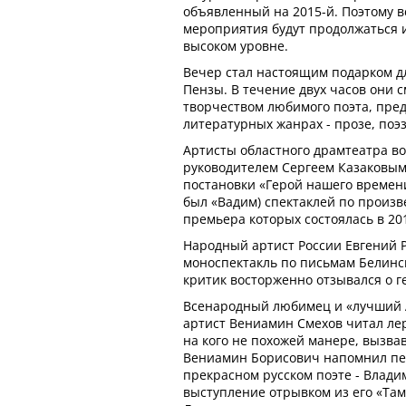
объявленный на 2015-й. Поэтому в
мероприятия будут продолжаться и
высоком уровне.
Вечер стал настоящим подарком д
Пензы. В течение двух часов они с
творчеством любимого поэта, пре
литературных жанрах - прозе, поэ
Артисты областного драмтеатра во
руководителем Сергеем Казаковым
постановки «Герой нашего времени
был «Вадим) спектаклей по произ
премьера которых состоялась в 201
Народный артист России Евгений 
моноспектакль по письмам Белинск
критик восторженно отзывался о г
Всенародный любимец и «лучший А
артист Вениамин Смехов читал лер
на кого не похожей манере, вызвав
Вениамин Борисович напомнил пе
прекрасном русском поэте - Влади
выступление отрывком из его «Там