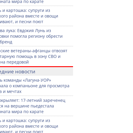
ната мира по карате
 и картошка: супруги из
кого района вместе и овощи
вают, и песни поют
ва лука: Евдокия Лунь из
овки помогла региону обрести
бренд
ские ветераны-афганцы отвозят
тарную помощь в зону СВО и
на передовой
едние новости
ь команды «Лагуна-УОР»
зала о компаньоне для просмотра
а и мечтах
окрыляет: 17-летний зареченец
ся на вершине пьедестала
ната мира по карате
 и картошка: супруги из
кого района вместе и овощи
вают, и песни поют