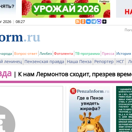
вг 2026
|
08:27
Пого
 народа
Вопрос-ответ
Ликбез
Фотолента
ТВ-программа
Пресса
История
й ленинец
Пензенская правда
Наша Пенза
Репортер
НСГ
Л
вда
|
К нам Лермонтов сходит, презрев време