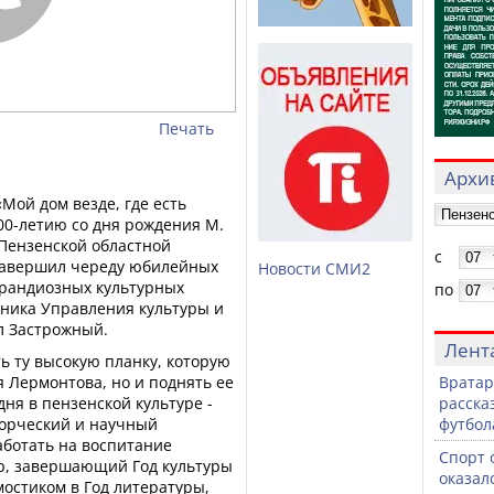
Печать
Архив
ой дом везде, где есть
00-летию со дня рождения М.
 Пензенской областной
с
завершил череду юбилейных
Новости СМИ2
грандиозных культурных
по
ьника Управления культуры и
л Застрожный.
Лент
ть ту высокую планку, которую
я Лермонтова, но и поднять ее
Вратар
ня в пензенской культуре -
расска
ворческий и научный
футбол
аботать на воспитание
Спорт 
р, завершающий Год культуры
оказал
мостиком в Год литературы,