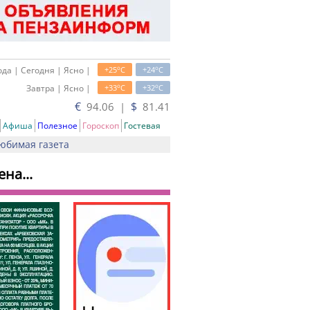
o
o
да | Сегодня | Ясно |
+25
C
+24
C
o
o
Завтра | Ясно |
+33
C
+32
C
€
$
94.06 |
81.41
Афиша
Полезное
Гороскоп
Гостевая
юбимая газета
на...