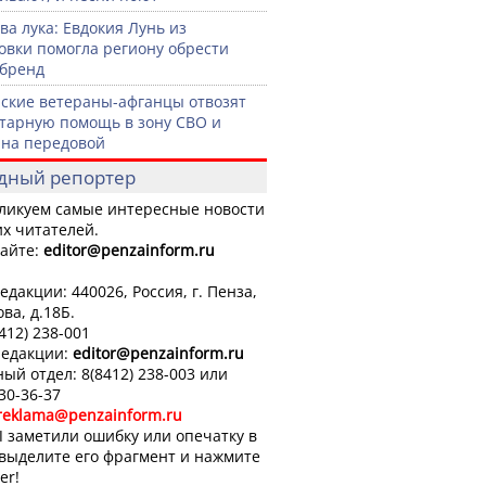
ва лука: Евдокия Лунь из
овки помогла региону обрести
бренд
ские ветераны-афганцы отвозят
тарную помощь в зону СВО и
на передовой
дный репортер
ликуем самые интересные новости
х читателей.
айте:
editor
@penzainform.ru
едакции: 440026, Россия, г. Пенза,
ова, д.18Б.
8412) 238-001
редакции:
editor
@penzainform.ru
ый отдел: 8(8412) 238-003 или
 30-36-37
reklama@penzainform.ru
 заметили ошибку или опечатку в
 выделите его фрагмент и нажмите
er!