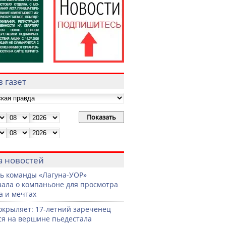
 газет
а новостей
ь команды «Лагуна-УОР»
зала о компаньоне для просмотра
а и мечтах
окрыляет: 17-летний зареченец
ся на вершине пьедестала