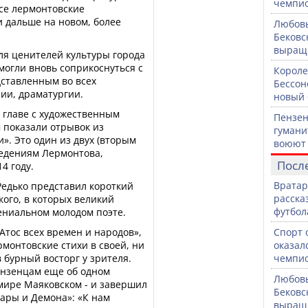
чемпио
се лермонтовские
 дальше на новом, более
Любовь
Бековс
выращи
ля ценителей культуры города
могли вновь соприкоснуться с
Короле
дставленным во всех
Бессон
зии, драматургии.
новый 
 главе с художественным
Пензен
 показали отрывок из
гумани
». Это один из двух (вторым
воюют 
ведениям Лермонтова,
Посл
4 году.
Вратар
Редько представил короткий
расска
ого, в которых великий
футбол
ениальном молодом поэте.
тос всех времен и народов»,
Спорт 
монтовские стихи в своей, ни
оказал
 бурный восторг у зрителя.
чемпио
нзенцам еще об одном
Любовь
мире Маяковском - и завершил
Бековс
ары и Демона»: «К нам
выращи