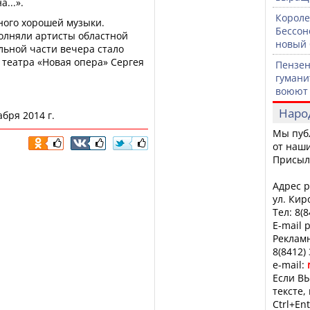
...».
Короле
ного хорошей музыки.
Бессон
олняли артисты областной
новый 
ьной части вечера стало
 театра «Новая опера» Сергея
Пензен
гумани
воюют 
Наро
бря 2014 г.
Мы пуб
от наши
Присыл
Адрес р
ул. Кир
Тел: 8(
E-mail 
Рекламн
8(8412)
e-mail:
Если ВЫ
тексте,
Ctrl+Ent