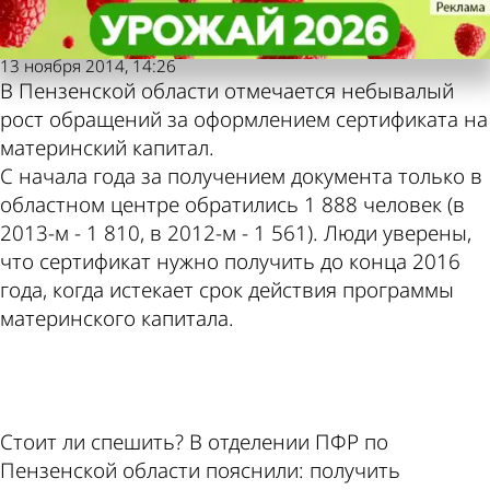
Пензенская
Пензенская
Капитальный ажиотаж
Капитальный ажиотаж
Также пресса пишет
Погода и курсы
правда
правда
13 ноября 2014, 14:26
В Пензенской области отмечается небывалый
по этой теме
валют в Пензе
рост обращений за оформлением сертификата на
материнский капитал.
С начала года за получением документа только в
областном центре обратились 1 888 человек (в
2013-м - 1 810, в 2012-м - 1 561). Люди уверены,
что сертификат нужно получить до конца 2016
года, когда истекает срок действия программы
материнского капитала.
ad
Стоит ли спешить? В отделении ПФР по
Пензенской области пояснили: получить