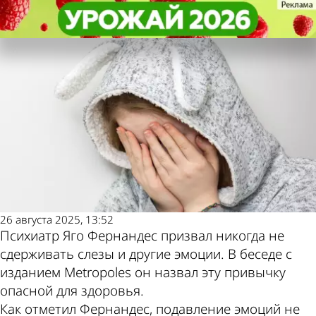
В стране и
В стране и
Привычку сдерживать слезы
Привычку сдерживать слезы
Последние новости
Погода и курсы
мире
мире
признали опасной для здоровья
признали опасной для здоровья
валют в Пензе
26 августа 2025, 13:52
Психиатр Яго Фернандес призвал никогда не
сдерживать слезы и другие эмоции. В беседе с
изданием Metropoles он назвал эту привычку
опасной для здоровья.
Как отметил Фернандес, подавление эмоций не