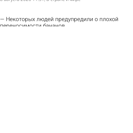
Некоторых людей предупредили о плохой
переносимости бананов
8 августа 2026 09:03
В стране и мире
Россиянам дали неутешительный прогноз по
ипотеке
8 августа 2026 08:59
В стране и мире
Юрист назвала способ распознать плохой
товар в магазине за 30 секунд
8 августа 2026 08:55
В стране и мире
Воду из офисного кулера назвали опасной для