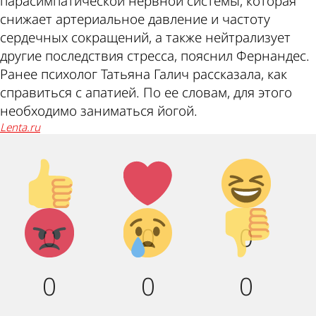
парасимпатической нервной системы, которая
снижает артериальное давление и частоту
сердечных сокращений, а также нейтрализует
другие последствия стресса, пояснил Фернандес.
Ранее психолог Татьяна Галич рассказала, как
справиться с апатией. По ее словам, для этого
необходимо заниматься йогой.
lenta.ru
Палец
Лайк!
Дикий
вверх!
смех!
Агрессия!
Грусть :
Палец
0
0
0
(
вниз!
0
0
0