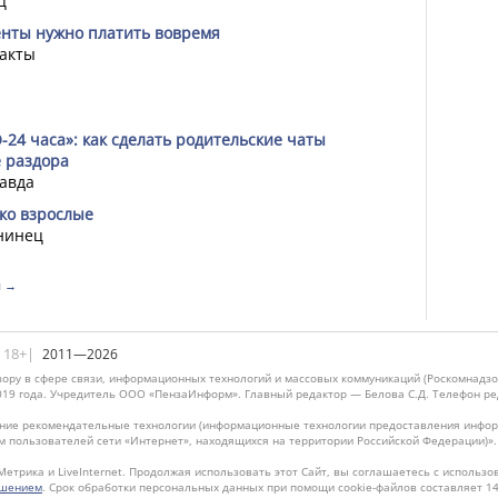
ц
енты нужно платить вовремя
акты
-24 часа»: как сделать родительские чаты
е раздора
авда
ько взрослые
нинец
я →
|18+|
2011—2026
ору в сфере связи, информационных технологий и массовых коммуникаций (Роскомнадзо
019 года. Учредитель ООО «ПензаИнформ». Главный редактор — Белова С.Д. Телефон реда
ие рекомендательные технологии (информационные технологии предоставления информ
м пользователей сети «Интернет», находящихся на территории Российской Федерации)»
Метрика и LiveInternet. Продолжая использовать этот Сайт, вы соглашаетесь с использо
ашением
. Срок обработки персональных данных при помощи cookie-файлов составляет 14