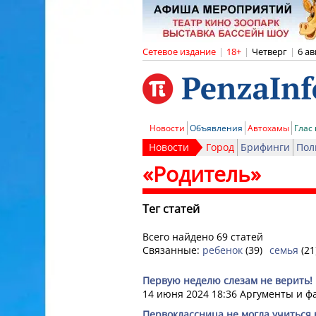
Сетевое издание
|
18+
|
Четверг
|
6 ав
Новости
Объявления
Автохамы
Глас
Новости
Город
Брифинги
Пол
«Родитель»
Тег статей
Всего найдено 69 статей
Связанные:
ребенок
(39)
семья
(21
Первую неделю слезам не верить! 
14 июня 2024 18:36
Аргументы и ф
Первоклассница не могла учиться 