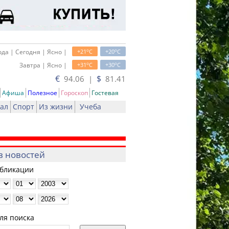
o
o
да | Сегодня | Ясно |
+21
C
+20
C
o
o
Завтра | Ясно |
+31
C
+30
C
€
$
94.06 |
81.41
Афиша
Полезное
Гороскоп
Гостевая
ал
Спорт
Из жизни
Учеба
в новостей
убликации
ля поиска