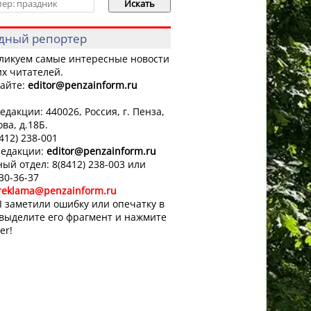
дный репортер
ликуем самые интересные новости
х читателей.
айте:
editor
@penzainform.ru
едакции: 440026, Россия, г. Пенза,
ова, д.18Б.
8412) 238-001
редакции:
editor
@penzainform.ru
ый отдел: 8(8412) 238-003 или
 30-36-37
reklama@penzainform.ru
 заметили ошибку или опечатку в
 выделите его фрагмент и нажмите
er!