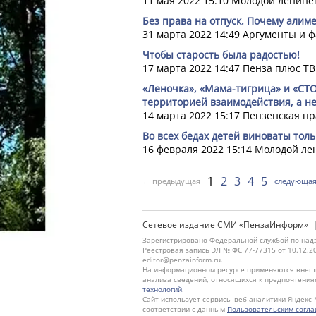
11 мая 2022 15:10
Молодой ленине
Без права на отпуск. Почему алим
31 марта 2022 14:49
Аргументы и ф
Чтобы старость была радостью!
17 марта 2022 14:47
Пенза плюс ТВ
«Леночка», «Мама-тигрица» и «СТО
территорией взаимодействия, а н
14 марта 2022 15:17
Пензенская пр
Во всех бедах детей виноваты тол
16 февраля 2022 15:14
Молодой ле
1
2
3
4
5
← предыдущая
следующа
Сетевое издание СМИ «ПензаИнформ»
Зарегистрировано Федеральной службой по надз
Реестровая запись ЭЛ № ФС 77-77315 от 10.12.2
editor@penzainform.ru.
На информационном ресурсе применяются внешн
анализа сведений, относящихся к предпочтения
технологий
.
Сайт использует сервисы веб-аналитики Яндекс 
соответствии с данным
Пользовательским согл