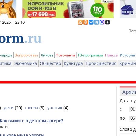
г 2026
|
23:10
Пого
 народа
Вопрос-ответ
Ликбез
Фотолента
ТВ-программа
Пресса
История
итика
Экономика
Общество
Культура
Происшествия
Кримин
Архи
Дата п
)
дети
(20)
школа
(8)
ученик
(4)
с
по
Как выжить в детском лагере?
акты
Слово д
в школе из-за хлорки