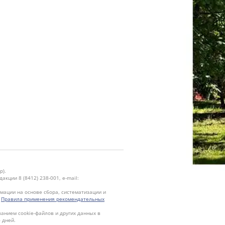
р).
кции 8 (8412) 238-001, e-mail:
ации на основе сбора, систематизации и
.
Правила применения рекомендательных
ванием cookie-файлов и других данных в
 дней.