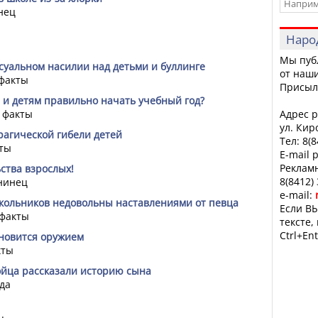
нец
Наро
Мы пуб
ксуальном насилии над детьми и буллинге
от наши
факты
Присыл
м и детям правильно начать учебный год?
 факты
Адрес р
ул. Кир
трагической гибели детей
Тел: 8(
ты
E-mail 
Рекламн
ства взрослых!
8(8412)
нинец
e-mail:
школьников недовольны наставлениями от певца
Если ВЫ
 факты
тексте,
Ctrl+Ent
ановится оружием
кты
ойца рассказали историю сына
да