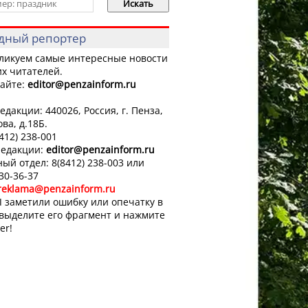
дный репортер
ликуем самые интересные новости
х читателей.
айте:
editor
@penzainform.ru
едакции: 440026, Россия, г. Пенза,
ова, д.18Б.
8412) 238-001
редакции:
editor
@penzainform.ru
ый отдел: 8(8412) 238-003 или
 30-36-37
reklama@penzainform.ru
 заметили ошибку или опечатку в
 выделите его фрагмент и нажмите
er!