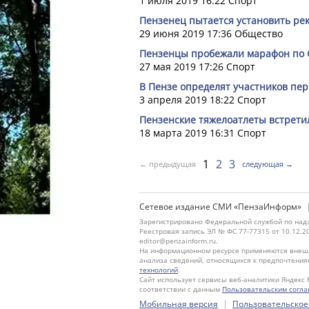
1 июля 2019 16:22
Спорт
Пензенец пытается установить рек
29 июня 2019 17:36
Общество
Пензенцы пробежали марафон по 
27 мая 2019 17:26
Спорт
В Пензе определят участников пер
3 апреля 2019 18:22
Спорт
Пензенские тяжелоатлеты встрети
18 марта 2019 16:31
Спорт
1
2
3
← предыдущая
следующая →
Сетевое издание СМИ «ПензаИнформ»
Зарегистрировано Федеральной службой по надз
Реестровая запись ЭЛ № ФС 77-77315 от 10.12.2
editor@penzainform.ru.
На информационном ресурсе применяются внешн
анализа сведений, относящихся к предпочтения
технологий
.
Сайт использует сервисы веб-аналитики Яндекс 
соответствии с данным
Пользовательским согл
|
Мобильная версия
Пользовательское