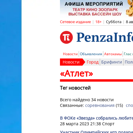
Сетевое издание
|
18+
|
Суббота
|
8 а
Новости
Объявления
Автохамы
Глас
Новости
Город
Брифинги
Пол
«Атлет»
Тег новостей
Всего найдено 34 новости
Связанные:
соревнования
(15)
сп
В ФОКе «Звезда» собрались любите
28 марта 2023 21:38
Спорт
Участник Олимпийских игр подар