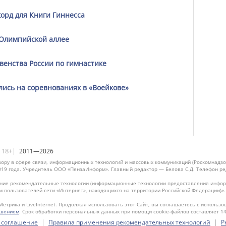
орд для Книги Гиннесса
Олимпийской аллее
венства России по гимнастике
лись на соревнованиях в «Воейкове»
|18+|
2011—2026
ору в сфере связи, информационных технологий и массовых коммуникаций (Роскомнадзо
019 года. Учредитель ООО «ПензаИнформ». Главный редактор — Белова С.Д. Телефон реда
ие рекомендательные технологии (информационные технологии предоставления информ
м пользователей сети «Интернет», находящихся на территории Российской Федерации)»
Метрика и LiveInternet. Продолжая использовать этот Сайт, вы соглашаетесь с использо
ашением
. Срок обработки персональных данных при помощи cookie-файлов составляет 14
|
|
 соглашение
Правила применения рекомендательных технологий
Р