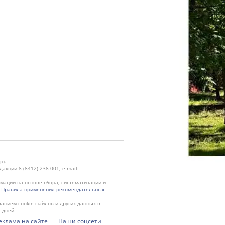
р).
кции 8 (8412) 238-001, e-mail:
ации на основе сбора, систематизации и
.
Правила применения рекомендательных
ванием cookie-файлов и других данных в
 дней.
|
еклама на сайте
Наши соцсети