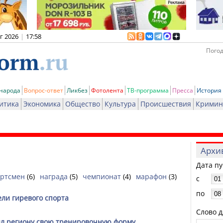
вг 2026
|
17:58
Погод
 народа
Вопрос-ответ
Ликбез
Фотолента
ТВ-программа
Пресса
История
итика
Экономика
Общество
Культура
Происшествия
Кримин
Архи
Дата п
ортсмен
(6)
награда
(5)
чемпионат
(4)
марафон
(3)
с
по
ли гиревого спорта
Слово д
ил региону свою тренировочную форму