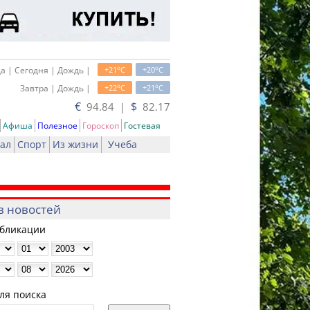
o
o
а | Сегодня | Дождь |
+21
C
+20
C
o
o
Завтра | Дождь |
+22
C
+21
C
€
$
94.84 |
82.17
Афиша
Полезное
Гороскоп
Гостевая
ал
Спорт
Из жизни
Учеба
в новостей
убликации
ля поиска