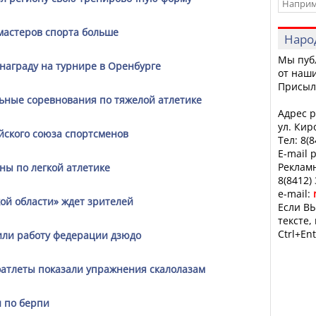
 мастеров спорта больше
Наро
Мы пуб
награду на турнире в Оренбурге
от наши
Присыл
льные соревнования по тяжелой атлетике
Адрес р
ул. Кир
йского союза спортсменов
Тел: 8(
E-mail 
Рекламн
ны по легкой атлетике
8(8412)
e-mail:
ой области» ждет зрителей
Если ВЫ
тексте,
Ctrl+Ent
или работу федерации дзюдо
оатлеты показали упражнения скалолазам
и по берпи