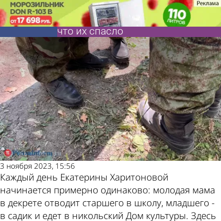
Пензенская
Пензенская
«Дрон летел прямо в блиндаж»:
«Дрон летел прямо в блиндаж»:
правда
правда
пензенские бойцы рассказали,
пензенские бойцы рассказали,
что их спасло
что их спасло
Также
Погода и
пресса
курсы
пишет
валют в
3 ноября 2023, 15:56
Каждый день Екатерины Харитоновой
начинается примерно одинаково: молодая мама
в декрете отводит старшего в школу, младшего -
в садик и едет в никольский Дом культуры. Здесь