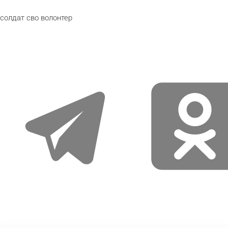
солдат
сво
волонтер
telegram
odnoklassniki