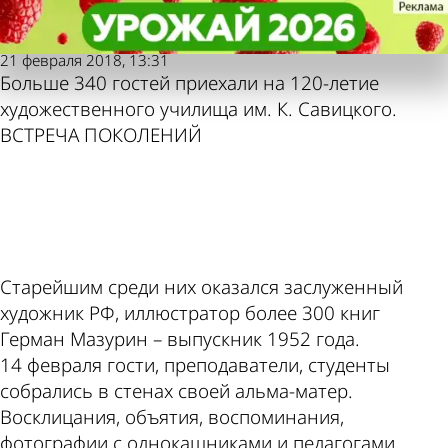
Пензенская
Пензенская
Мода проходит, традиции
Мода проходит, традиции
правда
правда
остаются
остаются
Также пресса
Погода и
21 февраля 2018, 13:31
Больше 340 гостей приехали на 120-летие
художественного училища им. К. Савицкого.
пишет по этой
курсы валют в
ВСТРЕЧА ПОКОЛЕНИЙ
ad
теме
Пензе
Старейшим среди них оказался заслуженный
художник РФ, иллюстратор более 300 книг
Герман Мазурин – выпускник 1952 года.
14 февраля гости, преподаватели, студенты
собрались в стенах своей альма-матер.
Восклицания, объятия, воспоминания,
фотографии с однокашниками и педагогами.