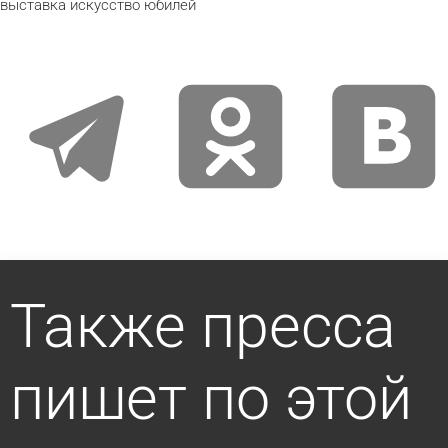
выставка
искусство
юбилей
telegram
odnoklassniki
vkontakte
Также пресса
пишет по этой