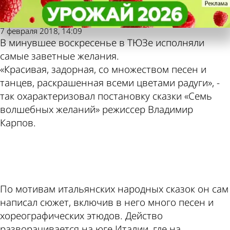
Пензенская
Пензенская
Чудеса творит любовь
Чудеса творит любовь
правда
правда
Также пресса
Погода и курсы
7 февраля 2018, 14:09
В минувшее воскресенье в ТЮЗе исполняли
пишет по этой
валют в Пензе
самые заветные желания.
«Красивая, задорная, со множеством песен и
теме
танцев, раскрашенная всеми цветами радуги», -
так охарактеризовал постановку сказки «Семь
волшебных желаний» режиссер Владимир
Карпов.
ad
По мотивам итальянских народных сказок он сам
написал сюжет, включив в него много песен и
хореографических этюдов. Действо
разворачивается на юге Италии, где на