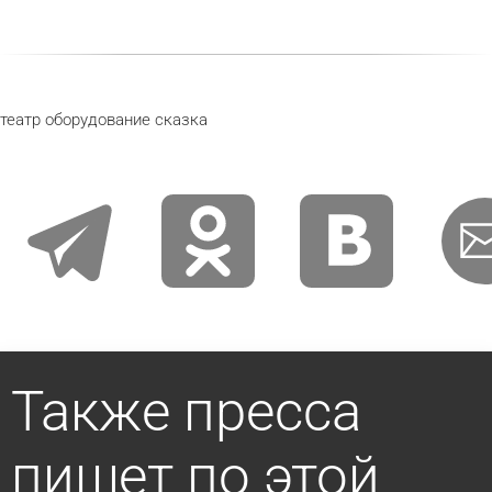
театр
оборудование
сказка
telegram
odnoklassniki
vkontakte
email
Также пресса
пишет по этой