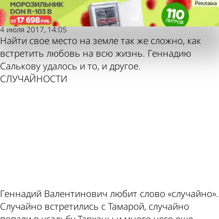
Пензенская
Пензенская
Геннадий Сальков о «Тарханах»:
Геннадий Сальков о «Тарханах»:
правда
правда
Мы ходим тут по горизонту
Мы ходим тут по горизонту
4 июля 2017, 14:05
Также
Погода и
Найти свое место на земле так же сложно, как
встретить любовь на всю жизнь. Геннадию
Салькову удалось и то, и другое.
СЛУЧАЙНОСТИ
пресса
курсы
ad
пишет
валют в
Геннадий Валентинович любит слово «случайно».
Случайно встретились с Тамарой, случайно