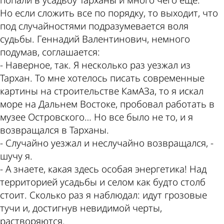
по этой
Пензе
попали в усадьбу Тарханы и много чего еще.
Но если сложить все по порядку, то выходит, что
под случайностями подразумевается воля
судьбы. Геннадий Валентинович, немного
теме
подумав, соглашается:
- Наверное, так. Я несколько раз уезжал из
Тархан. То мне хотелось писать современные
картины на строительстве КамАЗа, то я искал
море на Дальнем Востоке, пробовал работать в
музее Островского… Но все было не то, и я
возвращался в Тарханы.
- Случайно уезжал и неслучайно возвращался, -
шучу я.
- А знаете, какая здесь особая энергетика! Над
территорией усадьбы и селом как будто столб
стоит. Сколько раз я наблюдал: идут грозовые
тучи и, достигнув невидимой черты,
растворяются.