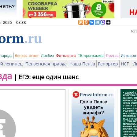
вг 2026
|
08:38
Пого
 народа
Вопрос-ответ
Ликбез
Фотолента
ТВ-программа
Пресса
История
й ленинец
Пензенская правда
Наша Пенза
Репортер
НСГ
Л
вда
|
ЕГЭ: еще один шанс