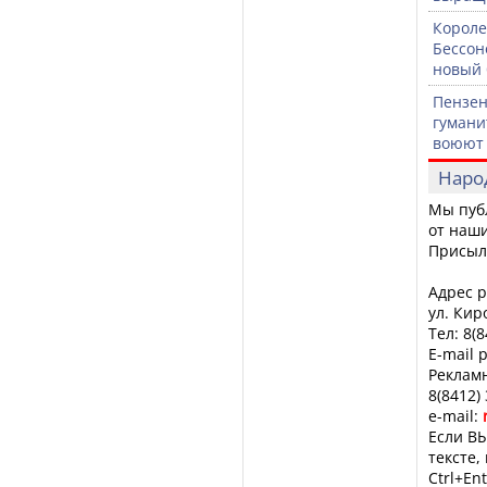
Короле
Бессон
новый 
Пензен
гумани
воюют 
Наро
Мы пуб
от наши
Присыл
Адрес р
ул. Кир
Тел: 8(
E-mail 
Рекламн
8(8412)
e-mail:
Если ВЫ
тексте,
Ctrl+Ent