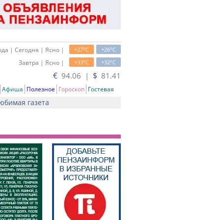
o
o
да | Сегодня | Ясно |
+27
C
+26
C
o
o
Завтра | Ясно |
+33
C
+32
C
€
$
94.06 |
81.41
Афиша
Полезное
Гороскоп
Гостевая
юбимая газета