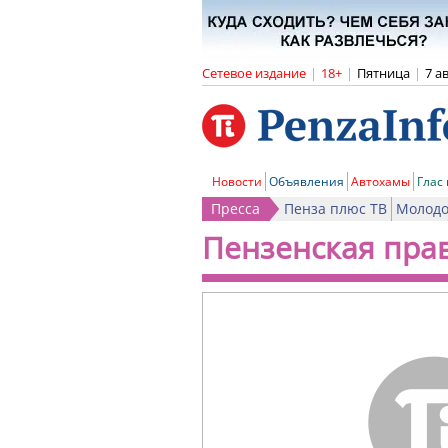
Сетевое издание
|
18+
|
Пятница
|
7 а
Новости
Объявления
Автохамы
Глас
Пресса
Пенза плюс ТВ
Молодо
Пензенская пра