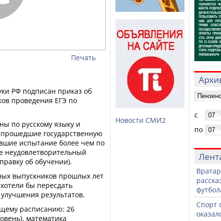
Печать
Архив
уки РФ подписан приказ об
ов проведения ЕГЭ по
с
Новости СМИ2
ны по русскому языку и
по
е прошедшие государственную
ившие испытание более чем по
ие неудовлетворительный
Лент
правку об обучении).
Вратар
нных выпускников прошлых лет
расска
 хотели бы пересдать
футбол
 улучшения результатов.
Спорт 
ющему расписанию: 26
оказал
ровень), математика