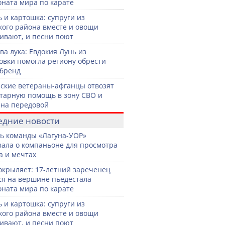
ната мира по карате
 и картошка: супруги из
кого района вместе и овощи
вают, и песни поют
ва лука: Евдокия Лунь из
овки помогла региону обрести
бренд
ские ветераны-афганцы отвозят
тарную помощь в зону СВО и
на передовой
едние новости
ь команды «Лагуна-УОР»
зала о компаньоне для просмотра
а и мечтах
окрыляет: 17-летний зареченец
ся на вершине пьедестала
ната мира по карате
 и картошка: супруги из
кого района вместе и овощи
вают, и песни поют