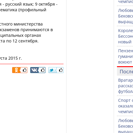
чемпио
- русский язык; 9 октября -
атематика (профильный
Любовь
Бековс
выращи
стного министерства
 экзаменов принимаются в
Короле
иципальных органах
Бессон
та по 12 сентября.
новый 
Пензен
гумани
ста 2015 г.
воюют 
Посл
Вратар
расска
футбол
Спорт 
оказал
чемпио
Любовь
Бековс
выращи