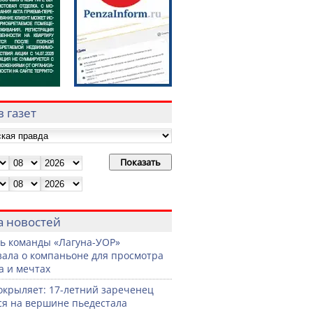
 газет
а новостей
ь команды «Лагуна-УОР»
зала о компаньоне для просмотра
а и мечтах
окрыляет: 17-летний зареченец
ся на вершине пьедестала