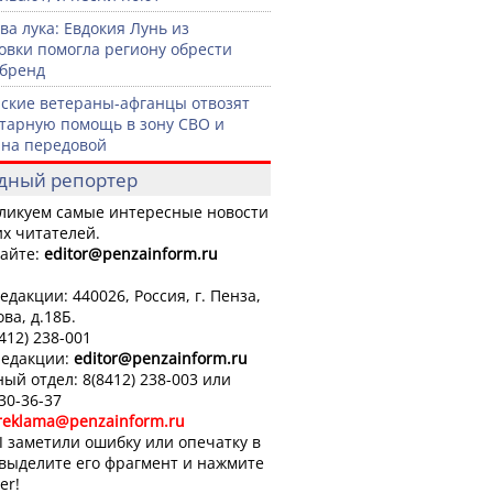
ва лука: Евдокия Лунь из
овки помогла региону обрести
бренд
ские ветераны-афганцы отвозят
тарную помощь в зону СВО и
на передовой
дный репортер
ликуем самые интересные новости
х читателей.
айте:
editor
@penzainform.ru
едакции: 440026, Россия, г. Пенза,
ова, д.18Б.
8412) 238-001
редакции:
editor
@penzainform.ru
ый отдел: 8(8412) 238-003 или
 30-36-37
reklama@penzainform.ru
 заметили ошибку или опечатку в
 выделите его фрагмент и нажмите
er!