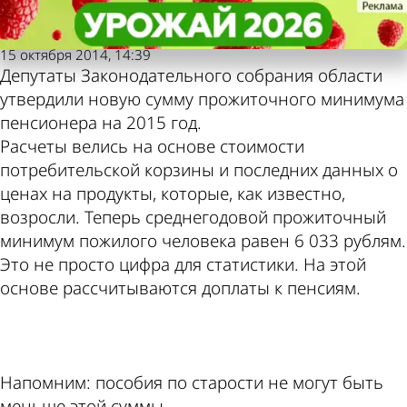
Пензенская
Пензенская
Бабушке на хлебушек
Бабушке на хлебушек
Также пресса пишет по
Погода и курсы валют в
правда
правда
15 октября 2014, 14:39
этой теме
Пензе
Депутаты Законодательного собрания области
утвердили новую сумму прожиточного минимума
пенсионера на 2015 год.
Расчеты велись на основе стоимости
потребительской корзины и последних данных о
ценах на продукты, которые, как известно,
возросли. Теперь среднегодовой прожиточный
минимум пожилого человека равен 6 033 рублям.
Это не просто цифра для статистики. На этой
основе рассчитываются доплаты к пенсиям.
ad
Напомним: пособия по старости не могут быть
меньше этой суммы.