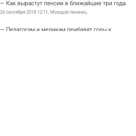
Как вырастут пенсии в ближайшие три года
26 сентября 2018 12:11
Молодой ленинец
Педагогам и медикам прибавят годы к
спецстажу
19 сентября 2018 14:24
Молодой ленинец
Как вырастут пенсии в ближайшие три года
18 сентября 2018 19:36
Молодой ленинец
Погода и курсы валют в
Пензе