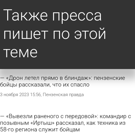
Также пресса
пишет по этой
теме
«Дрон летел прямо в блиндаж»: пензенские
бойцы рассказали, что их спасло
3 ноября 2023 15:56
Пензенская правда
«Вывезли раненого с передовой»: командир с
позывным «Иртыш» рассказал, как техника из
58-го региона служит бойцам