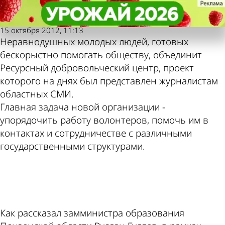
Пензенская
Пензенская
Потребность души к
Потребность души к
правда
правда
бескорыстным делам
бескорыстным делам
Также пресса
Погода и курсы
15 октября 2012, 11:13
Неравнодушных молодых людей, готовых
пишет по этой
валют в Пензе
бескорыстно помогать обществу, объединит
Ресурсный добровольческий центр, проект
которого на днях был представлен журналистам
теме
областных СМИ.
Главная задача новой организации -
упорядочить работу волонтеров, помочь им в
контактах и сотрудничестве с различными
государственными структурами.
ad
Как рассказал замминистра образования