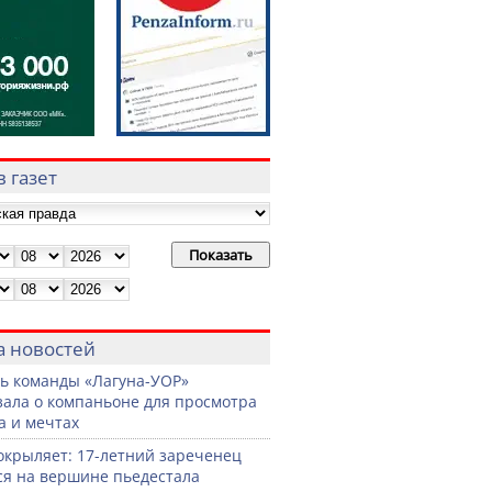
 газет
а новостей
ь команды «Лагуна-УОР»
зала о компаньоне для просмотра
а и мечтах
окрыляет: 17-летний зареченец
ся на вершине пьедестала