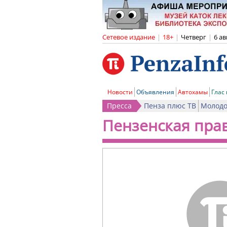
Сетевое издание
|
18+
|
Четверг
|
6 ав
Новости
Объявления
Автохамы
Глас
Пресса
Пенза плюс ТВ
Молодо
Пензенская пра