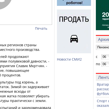
Печать
Архив
ных регионов страны
естного производства.
елей продолжают
с
Новости СМИ2
иями полувековой давности, -
по
дприятия Славик Мкртчян. -
ние, повышающее
0 процентов.
Лент
ультуры под корень, а
Вратар
аток. Зимой он задерживает
расска
 нежные всходы от
футбол
акая жатка позволяет убирать
туры практически с земли.
Спорт 
оказал
испытаний и зарекомендовала