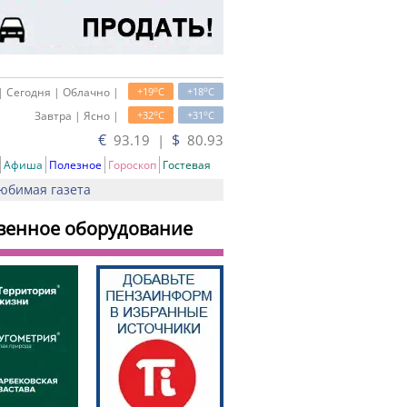
o
o
| Сегодня | Облачно |
+19
C
+18
C
o
o
Завтра | Ясно |
+32
C
+31
C
€
$
93.19 |
80.93
Афиша
Полезное
Гороскоп
Гостевая
юбимая газета
твенное оборудование