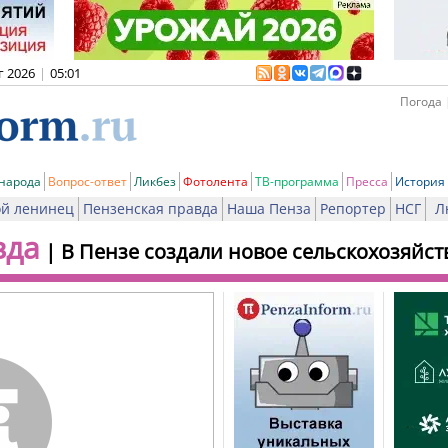
г 2026
|
05:01
Погода 
 народа
Вопрос-ответ
Ликбез
Фотолента
ТВ-программа
Пресса
История
й ленинец
Пензенская правда
Наша Пенза
Репортер
НСГ
Л
вда
|
В Пензе создали новое сельскохозяйс