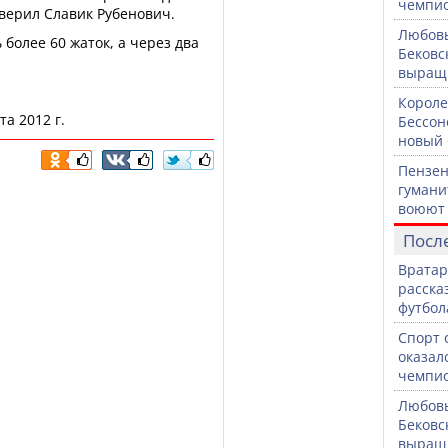
чемпио
аверил Славик Рубенович.
Любовь
 более 60 жаток, а через два
Бековс
выращи
Короле
а 2012 г.
Бессон
новый 
Пензен
гумани
воюют 
Посл
Вратар
расска
футбол
Спорт 
оказал
чемпио
Любовь
Бековс
выращи