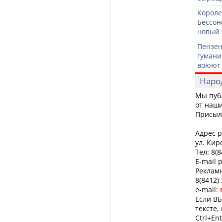
Короле
Бессон
новый 
Пензен
гумани
воюют 
Наро
Мы пуб
от наши
Присыл
Адрес р
ул. Кир
Тел: 8(
E-mail 
Рекламн
8(8412)
e-mail:
Если ВЫ
тексте,
Ctrl+Ent