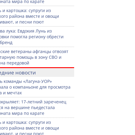
ната мира по карате
 и картошка: супруги из
кого района вместе и овощи
вают, и песни поют
ва лука: Евдокия Лунь из
овки помогла региону обрести
бренд
ские ветераны-афганцы отвозят
тарную помощь в зону СВО и
на передовой
едние новости
ь команды «Лагуна-УОР»
зала о компаньоне для просмотра
а и мечтах
окрыляет: 17-летний зареченец
ся на вершине пьедестала
ната мира по карате
 и картошка: супруги из
кого района вместе и овощи
вают, и песни поют