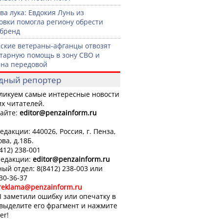
ва лука: Евдокия Лунь из
овки помогла региону обрести
бренд
ские ветераны-афганцы отвозят
тарную помощь в зону СВО и
на передовой
дный репортер
ликуем самые интересные новости
х читателей.
айте:
editor
@penzainform.ru
едакции: 440026, Россия, г. Пенза,
ова, д.18Б.
8412) 238-001
редакции:
editor
@penzainform.ru
ый отдел: 8(8412) 238-003 или
 30-36-37
reklama@penzainform.ru
 заметили ошибку или опечатку в
 выделите его фрагмент и нажмите
er!