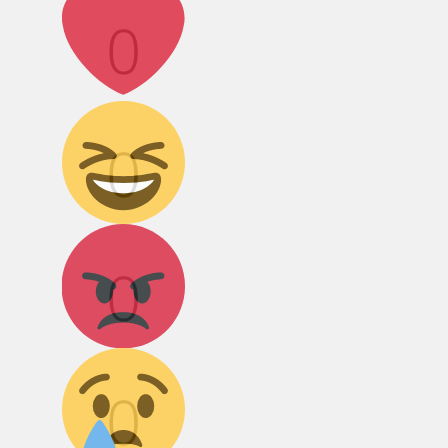
0
Дикий смех!
0
Агрессия!
0
Грусть :(
0