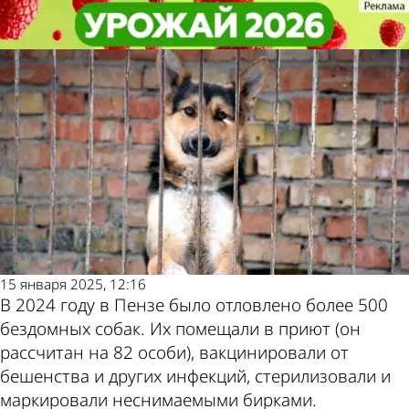
Общество
Общество
В Пензе за год отловили более
В Пензе за год отловили более
500 бродячих собак
500 бродячих собак
Другие
Погода и
новости по
курсы
теме
валют в
15 января 2025, 12:16
В 2024 году в Пензе было отловлено более 500
Пензе
бездомных собак. Их помещали в приют (он
рассчитан на 82 особи), вакцинировали от
бешенства и других инфекций, стерилизовали и
маркировали неснимаемыми бирками.