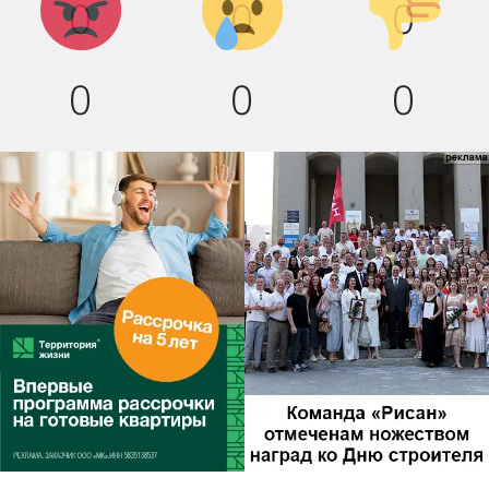
0
0
0
вниз!
0
0
0