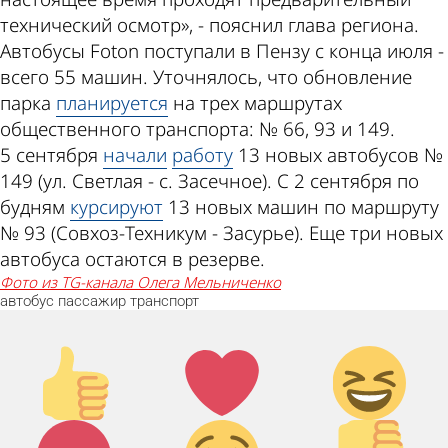
технический осмотр», - пояснил глава региона.
Автобусы Foton поступали в Пензу с конца июля -
всего 55 машин. Уточнялось, что обновление
парка
планируется
на трех маршрутах
общественного транспорта: № 66, 93 и 149.
5 сентября
начали
работу
13 новых автобусов №
149 (ул. Светлая - с. Засечное). С 2 сентября по
будням
курсируют
13 новых машин по маршруту
№ 93 (Совхоз-Техникум - Засурье). Еще три новых
автобуса остаются в резерве.
фото из TG-канала Олега Мельниченко
автобус
пассажир
транспорт
Палец
Лайк!
Дикий
вверх!
смех!
Агрессия!
Грусть :(
Палец