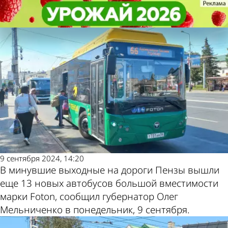
Общество
Общество
На маршрут № 66 в Пензе вышли
На маршрут № 66 в Пензе вышли
Другие новости по
Погода и курсы
новые автобусы
новые автобусы
теме
валют в Пензе
9 сентября 2024, 14:20
В минувшие выходные на дороги Пензы вышли
еще 13 новых автобусов большой вместимости
марки Foton, сообщил губернатор Олег
Мельниченко в понедельник, 9 сентября.