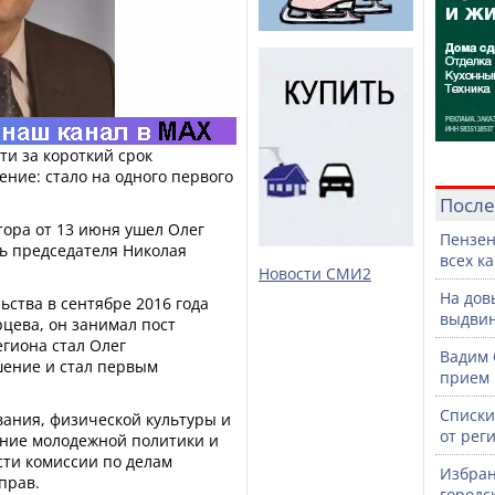
ти за короткий срок
ние: стало на одного первого
После
тора от 13 июня ушел Олег
Пензен
ль председателя Николая
всех к
Новости СМИ2
На дов
ьства в сентябре 2016 года
выдвин
цева, он занимал пост
егиона стал Олег
Вадим 
шение и стал первым
прием 
Списки
вания, физической культуры и
от рег
ение молодежной политики и
сти комиссии по делам
Избран
прав.
городс