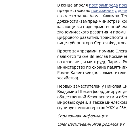
В конце апреля
пост
зампреда
пок
предшествовало
понижение
с
дол
его место занял Алмаз Хакимов. Т
должности (зампред-министр) и к
касающиеся подведомственной ему
экономического развития и пром
цифрового развития, транспорта 
вице-губернатора Сергея Федотова
Просто зампредами, помимо Олега 
являются также Вячеслав Космачев
возглавляет, и минтруд), Лариса Р
министерство по охране памятнико
Роман Калентьев (по совместитель
хозяйства).
Первых заместителей у Николая Си
Владимир Щекин (координирует де
общественной безопасности и обе
мировых судей, а также минлесхоз
(курирует министерство ЖКХ и ГЗН
Справочная информация
Олег Васильевич Ягов родился в г. 