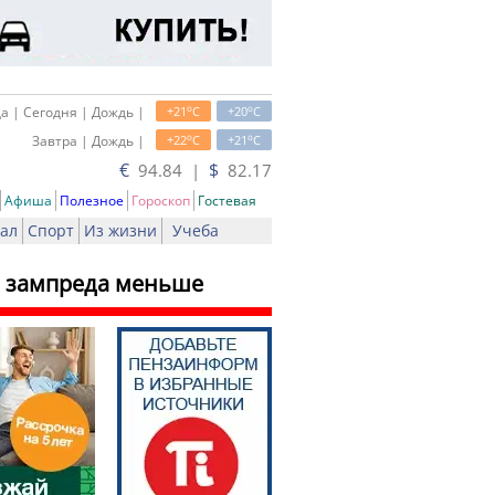
o
o
а | Сегодня | Дождь |
+21
C
+20
C
o
o
Завтра | Дождь |
+22
C
+21
C
€
$
94.84 |
82.17
Афиша
Полезное
Гороскоп
Гостевая
ал
Спорт
Из жизни
Учеба
го зампреда меньше
ь