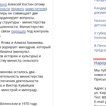
инул
Алексей Костин (этому
Кандид
жности
первого
заместителя
),
докуме
еперь он совмещает две
оординирует вопросы,
Назнач
 структуры - министерства
детско
ышленности. Министерство
и связи
перешло
под контроль
У губе
.
полном
Ягова и Алмаза Хакимова,
В Пенз
 (курирует минздрав, который
предсе
ябихина (минкульт,
в истории и культуры) и
ству министр сельского
Народ
Мы пуб
монова осталось два -
новост
ятельность министерства
Присы
спечения деятельности
а) и Виктор Кувайцев
Адрес р
, минстрой и минград).
ул. Кир
Тел: 8(
E-mail
Белинском в 1970 году.