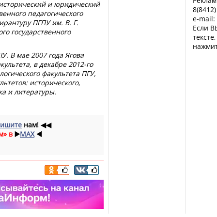
Реклам
 исторический и юридический
8(8412)
венного педагогического
e-mail:
пирантуру ПГПУ им. В. Г.
Если В
ого государственного
тексте
нажмит
У. В мае 2007 года Ягова
ультета, в декабре 2012-го
огического факультета ПГУ,
льтетов: исторического,
ка и литературы.
ишите
нам!
◀◀
м» в
▶️
MAX
◀️