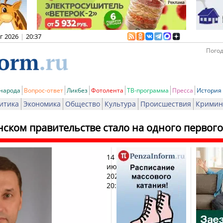
вг 2026
|
20:37
Погод
 народа
Вопрос-ответ
Ликбез
Фотолента
ТВ-программа
Пресса
История
итика
Экономика
Общество
Культура
Происшествия
Кримин
нском правительстве стало на одного перво
14
Печат
июня
2024,
20:17