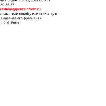
ный отдел: 8(8412) 238-003 или
 30-36-37
reklama@penzainform.ru
Ы заметили ошибку или опечатку в
, выделите его фрагмент и
е Ctrl+Enter!