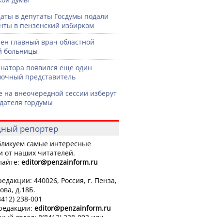
аты в депутаты Госдумы подали
нты в пензенский избирком
ен главный врач областной
й больницы
рнатора появился еще один
очный представитель
е на внеочередной сессии изберут
дателя гордумы
ный репортер
ликуем самые интересные
и от наших читателей.
лайте:
editor
@penzainform.ru
едакции: 440026, Россия, г. Пенза,
ова, д.18Б.
8412) 238-001
 редакции:
editor
@penzainform.ru