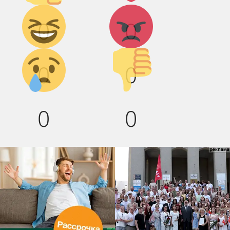
Дикий
Агрессия!
0
0
смех!
Грусть :(
Палец
0
0
вниз!
0
0