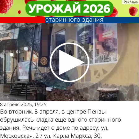
Происшествия
Происшествия
На улице Московской
На улице Московской
обрушилась кладка
обрушилась кладка
Другие новости
Погода и курсы
старинного здания
старинного здания
по теме
валют в Пензе
8 апреля 2025, 19:25
Во вторник, 8 апреля, в центре Пензы
обрушилась кладка еще одного старинного
здания. Речь идет о доме по адресу: ул.
Московская, 2 / ул. Карла Маркса, 30.