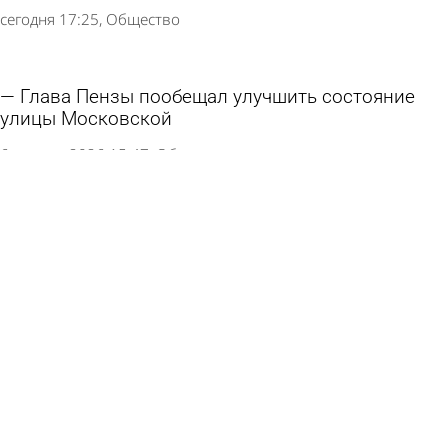
сегодня 17:25
Общество
Глава Пензы пообещал улучшить состояние
улицы Московской
6 августа 2026 15:47
Общество
На улице Бутузова готово упасть ограждение
тротуара
4 августа 2026 18:32
Глас народа
Высокопоставленный чиновник сбил насмерть
российского туриста в Таиланде
26 июля 2026 15:37
В стране и мире