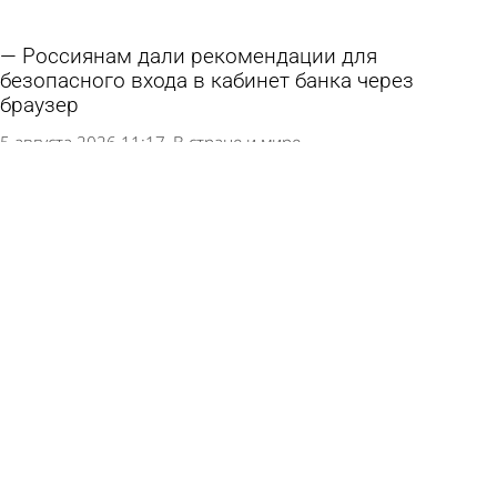
Россиянам дали рекомендации для
безопасного входа в кабинет банка через
браузер
5 августа 2026 11:17
В стране и мире
Приглашение на свидание обернулось для
должника по алиментам походом в российский
суд
5 августа 2026 11:14
В стране и мире
Путин подписал закон о бесплатном ЭКО для
вдов участников СВО
5 августа 2026 11:09
В стране и мире