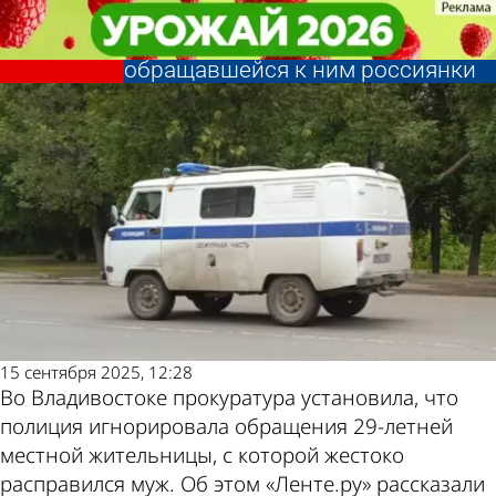
В стране и
В стране и
Халатность полицейских привела
Халатность полицейских привела
Последние новости
Погода и курсы
мире
мире
к смерти многократно
к смерти многократно
обращавшейся к ним россиянки
обращавшейся к ним россиянки
валют в Пензе
15 сентября 2025, 12:28
Во Владивостоке прокуратура установила, что
полиция игнорировала обращения 29-летней
местной жительницы, с которой жестоко
расправился муж. Об этом «Ленте.ру» рассказали