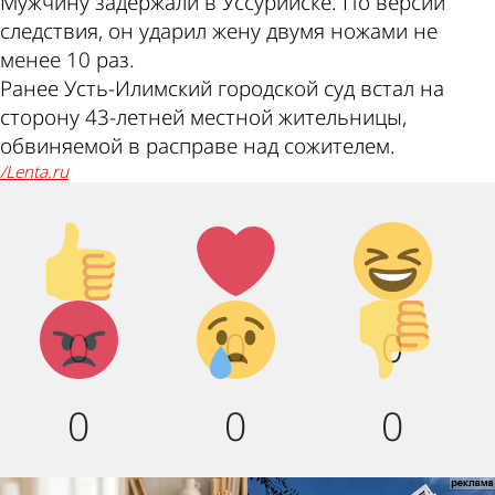
Мужчину задержали в Уссурийске. По версии
следствия, он ударил жену двумя ножами не
менее 10 раз.
Ранее Усть-Илимский городской суд встал на
сторону 43-летней местной жительницы,
обвиняемой в расправе над сожителем.
/lenta.ru
Палец
Лайк!
Дикий
вверх!
смех!
Агрессия!
Грусть :
Палец
0
0
0
(
вниз!
0
0
0