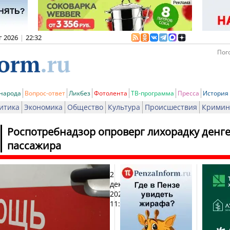
г 2026
|
22:32
Пого
 народа
Вопрос-ответ
Ликбез
Фотолента
ТВ-программа
Пресса
История
итика
Экономика
Общество
Культура
Происшествия
Кримин
Роспотребнадзор опроверг лихорадку денг
пассажира
2
Печ
декабря
2023,
11:31