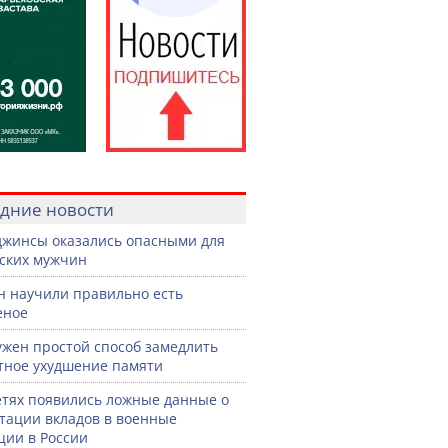
дние новости
джинсы оказались опасными для
ских мужчин
н научили правильно есть
еное
жен простой способ замедлить
тное ухудшение памяти
етях появились ложные данные о
тации вкладов в военные
ции в России