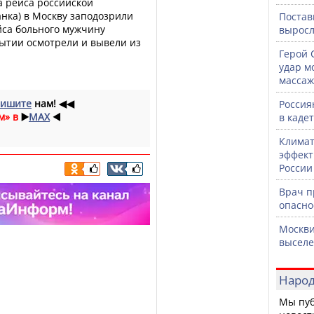
а рейса российской
нка) в Москву заподозрили
Постав
йса больного мужчину
выросл
бытии осмотрели и вывели из
Герой 
удар м
массаж
ишите
нам!
◀◀
Россия
м» в
▶️
MAX
◀️
в каде
Климат
эффект
России
Врач 
опасно
Москви
выселе
Народ
Мы пуб