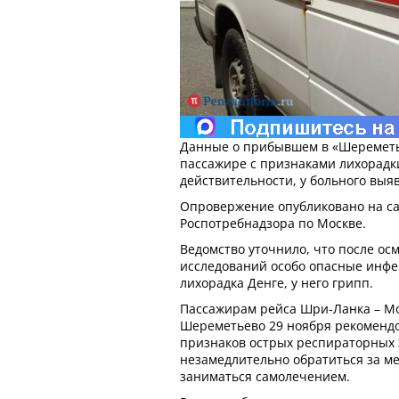
Данные о прибывшем в «Шереметь
пассажире с признаками лихорадки
действительности, у больного выя
Опровержение опубликовано на с
Роспотребнадзора по Москве.
Ведомство уточнило, что после ос
исследований особо опасные инфек
лихорадка Денге, у него грипп.
Пассажирам рейса Шри-Ланка – Мо
Шереметьево 29 ноября рекоменд
признаков острых респираторных
незамедлительно обратиться за м
заниматься самолечением.