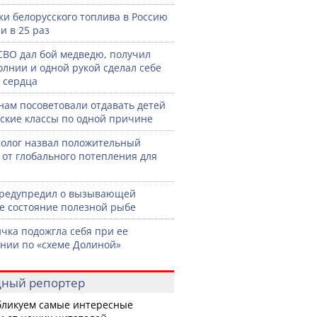
ки белорусского топлива в Россию
и в 25 раз
СВО дал бой медведю, получил
олнии и одной рукой сделал себе
 сердца
нам посоветовали отдавать детей
тские классы по одной причине
олог назвал положительный
 от глобального потепления для
предупредил о вызывающей
е состояние полезной рыбе
чка подожгла себя при ее
нии по «схеме Долиной»
ный репортер
ликуем самые интересные