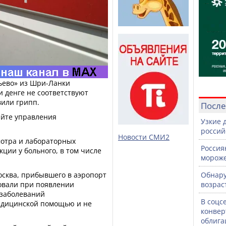
ево» из Шри-Ланки
 денге не соответствуют
вили грипп.
После
айте управления
Узкие 
россий
Новости СМИ2
мотра и лабораторных
Россия
ции у больного, в том числе
морож
сква, прибывшего в аэропорт
Обнару
овали при появлении
возрас
 заболеваний
В соцс
едицинской помощью и не
конвер
облига