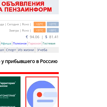
o
o
да | Сегодня | Ясно |
+22
C
+21
C
o
o
Завтра | Ясно |
+31
C
+30
C
€
$
94.06 |
81.41
Афиша
Полезное
Гороскоп
Гостевая
ал
Спорт
Из жизни
Учеба
е у прибывшего в Россию
ать