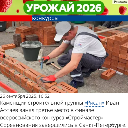
Город
Город
Каменщик «Рисана» занял 3-е
Каменщик «Рисана» занял 3-е
место в финале всероссийского
место в финале всероссийского
Другие новости
Погода и курсы
конкурса
конкурса
по теме
валют в Пензе
26 сентября 2025, 16:52
Каменщик строительной группы
«Рисан»
Иван
Афтаев занял третье место в финале
всероссийского конкурса «Строймастер».
Соревнования завершились в Санкт-Петербурге.