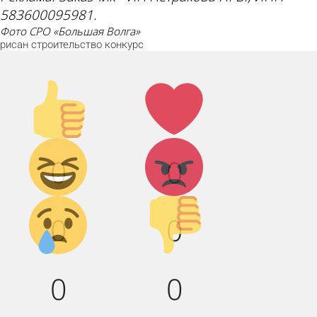
583600095981.
фото СРО «Большая Волга»
рисан
строительство
конкурс
Палец
Лайк!
вверх!
Дикий
Агрессия!
0
0
смех!
Грусть :(
Палец
0
0
вниз!
0
0