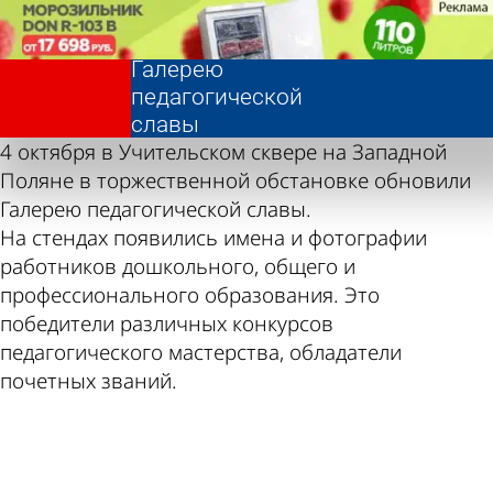
Фотолента,
Фотолента,
В Пензе
В Пензе
«Общество»
«Общество»
обновили
обновили
Галерею
Галерею
педагогической
педагогической
славы
славы
4 октября в Учительском сквере на Западной
Поляне в торжественной обстановке обновили
Галерею педагогической славы.
На стендах появились имена и фотографии
работников дошкольного, общего и
профессионального образования. Это
победители различных конкурсов
педагогического мастерства, обладатели
почетных званий.
ad