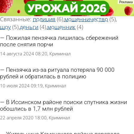
Тег новостей
Тег новостей
«Экстрасенс»
«Экстрасенс»
Всего найдено 20 новостей
Связанные:
полиция
(6)
мошенничество
(5)
шоу
(5)
деньги
(4)
мошенник
(4)
Пожилая пензячка лишилась сбережений
после снятия порчи
14 августа 2024 08:20
Криминал
Пензячка из-за ритуала потеряла 90 000
рублей и обратилась в полицию
10 июля 2024 09:19
Криминал
В Иссинском районе поиски спутника жизни
обошлись в 1,7 млн рублей
22 апреля 2020 18:00
Криминал