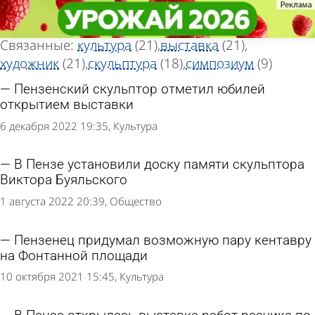
Тег новостей
Тег новостей
«Скульптор»
«Скульптор»
Всего найдено 80 новостей
Связанные:
культура
(21)
выставка
(21)
художник
(21)
скульптура
(18)
симпозиум
(9)
Пензенский скульптор отметил юбилей
открытием выставки
6 декабря 2022 19:35
Культура
В Пензе установили доску памяти скульптора
Виктора Буяльского
1 августа 2022 20:39
Общество
Пензенец придумал возможную пару кентавру
на Фонтанной площади
10 октября 2021 15:45
Культура