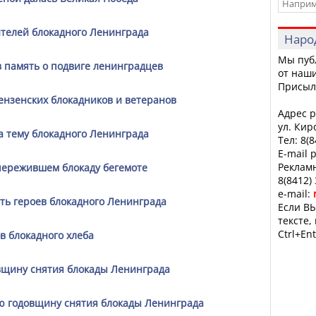
телей блокадного Ленинграда
Наро
Мы пуб
в память о подвиге ленинградцев
от наши
Присыл
ензенских блокадников и ветеранов
Адрес р
ул. Кир
а тему блокадного Ленинграда
Тел: 8(
E-mail 
Рекламн
 пережившем блокаду бегемоте
8(8412)
e-mail:
ть героев блокадного Ленинграда
Если ВЫ
тексте,
Ctrl+Ent
в блокадного хлеба
вщину снятия блокады Ленинграда
ю годовщину снятия блокады Ленинграда