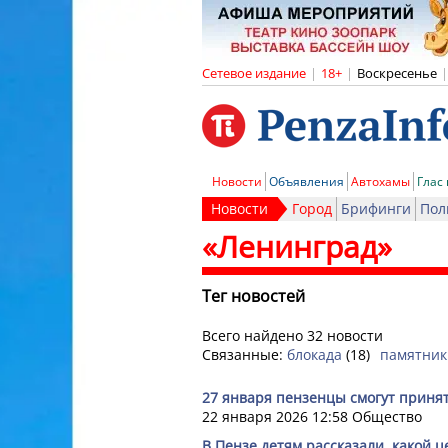
Сетевое издание
|
18+
|
Воскресенье
|
Новости
Объявления
Автохамы
Глас
Новости
Город
Брифинги
Пол
«Ленинград»
Тег новостей
Всего найдено 32 новости
Связанные:
блокада
(18)
памятник
27 января пензенцы смогут принят
22 января 2026 12:58
Общество
В Пензе детям рассказали, какой 