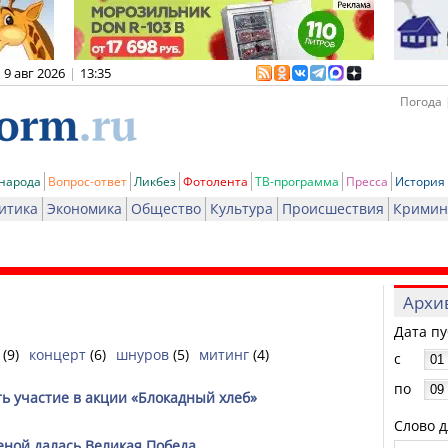
9 авг 2026
|
13:35
Погода 
 народа
Вопрос-ответ
Ликбез
Фотолента
ТВ-программа
Пресса
История
итика
Экономика
Общество
Культура
Происшествия
Кримин
Архи
Дата п
(9)
концерт
(6)
шнуров
(5)
митинг
(4)
с
по
ь участие в акции «Блокадный хлеб»
Слово д
ценой далась Великая Победа