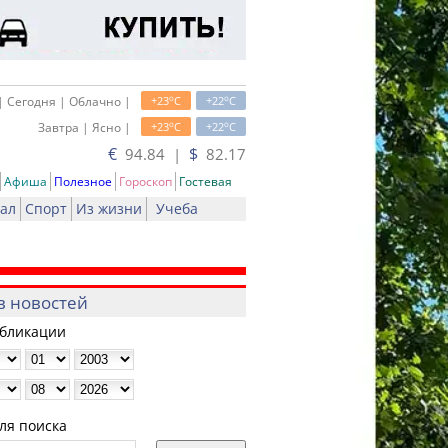
o
o
| Сегодня | Облачно |
+23
C
+22
C
o
o
Завтра | Ясно |
+23
C
+22
C
€
$
94.84 |
82.17
Афиша
Полезное
Гороскоп
Гостевая
ал
Спорт
Из жизни
Учеба
в новостей
убликации
ля поиска