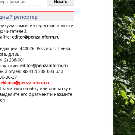
дный репортер
ликуем самые интересные новости
х читателей.
айте:
editor
@penzainform.ru
едакции: 440026, Россия, г. Пенза,
ова, д.18Б.
8412) 238-001
редакции:
editor
@penzainform.ru
ый отдел: 8(8412) 238-003 или
 30-36-37
reklama@penzainform.ru
 заметили ошибку или опечатку в
 выделите его фрагмент и нажмите
er!