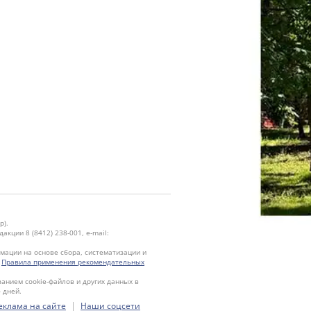
р).
кции 8 (8412) 238-001, e-mail:
ации на основе сбора, систематизации и
.
Правила применения рекомендательных
ванием cookie-файлов и других данных в
 дней.
|
еклама на сайте
Наши соцсети