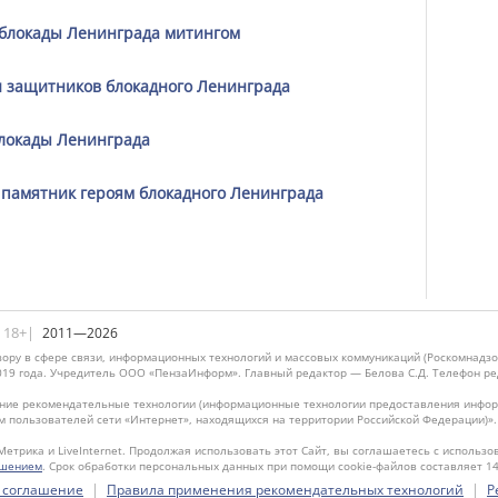
 блокады Ленинграда митингом
и защитников блокадного Ленинграда
блокады Ленинграда
памятник героям блокадного Ленинграда
|18+|
2011—2026
ору в сфере связи, информационных технологий и массовых коммуникаций (Роскомнадзо
019 года. Учредитель ООО «ПензаИнформ». Главный редактор — Белова С.Д. Телефон реда
ие рекомендательные технологии (информационные технологии предоставления информ
м пользователей сети «Интернет», находящихся на территории Российской Федерации)»
Метрика и LiveInternet. Продолжая использовать этот Сайт, вы соглашаетесь с использо
ашением
. Срок обработки персональных данных при помощи cookie-файлов составляет 14
|
|
 соглашение
Правила применения рекомендательных технологий
Р