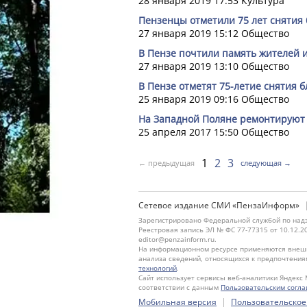
28 января 2019 17:53
Культура
Пензенцы отметили 75 лет снятия
27 января 2019 15:12
Общество
В Пензе почтили память жителей 
27 января 2019 13:10
Общество
В Пензе отметят 75-летие снятия 
25 января 2019 09:16
Общество
На Западной Поляне ремонтируют 
25 апреля 2017 15:50
Общество
1
2
3
← предыдущая
следующая →
Сетевое издание СМИ «ПензаИнформ»
Зарегистрировано Федеральной службой по надз
Реестровая запись ЭЛ № ФС 77-77315 от 10.12.2
editor@penzainform.ru.
На информационном ресурсе применяются внешн
анализа сведений, относящихся к предпочтения
технологий
.
Сайт использует сервисы веб-аналитики Яндекс 
соответствии с данным
Пользовательским согл
|
Мобильная версия
Пользовательское