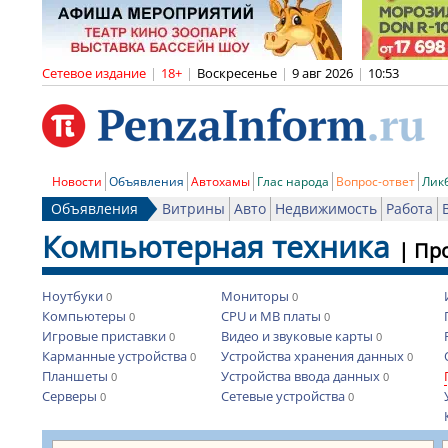
Сетевое издание
|
18+
|
Воскресенье
|
9 авг 2026
|
10:53
Новости
Объявления
Автохамы
Глас народа
Вопрос-ответ
Лик
Объявления
Витрины
Авто
Недвижимость
Работа
Компьютерная техника
|
Пр
Ноутбуки
Мониторы
0
0
Компьютеры
CPU и MB платы
0
0
Игровые приставки
Видео и звуковые карты
0
0
Карманные устройства
Устройства хранения данных
0
0
Планшеты
Устройства ввода данных
0
0
Серверы
Сетевые устройства
0
0