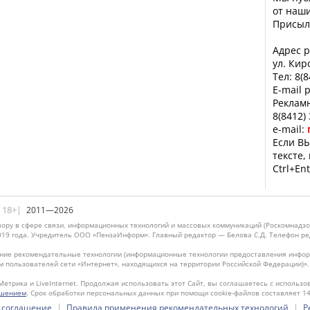
от наши
Присыл
Адрес р
ул. Кир
Тел: 8(
E-mail 
Рекламн
8(8412)
e-mail:
Если ВЫ
тексте,
Ctrl+Ent
|18+|
2011—2026
ору в сфере связи, информационных технологий и массовых коммуникаций (Роскомнадзо
019 года. Учредитель ООО «ПензаИнформ». Главный редактор — Белова С.Д. Телефон реда
ие рекомендательные технологии (информационные технологии предоставления информ
м пользователей сети «Интернет», находящихся на территории Российской Федерации)»
Метрика и LiveInternet. Продолжая использовать этот Сайт, вы соглашаетесь с использо
ашением
. Срок обработки персональных данных при помощи cookie-файлов составляет 14
|
|
 соглашение
Правила применения рекомендательных технологий
Р