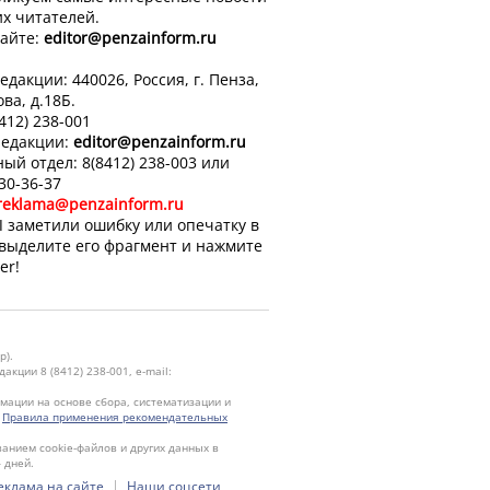
х читателей.
айте:
editor
@penzainform.ru
едакции: 440026, Россия, г. Пенза,
ова, д.18Б.
8412) 238-001
редакции:
editor
@penzainform.ru
ый отдел: 8(8412) 238-003 или
 30-36-37
reklama@penzainform.ru
 заметили ошибку или опечатку в
 выделите его фрагмент и нажмите
er!
р).
кции 8 (8412) 238-001, e-mail:
ации на основе сбора, систематизации и
.
Правила применения рекомендательных
ванием cookie-файлов и других данных в
 дней.
|
еклама на сайте
Наши соцсети