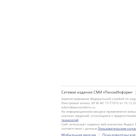
Сетевое издание СМИ «ПензаИнформ»
Зарегистрировано Федеральной службой по надз
Реестровая запись ЭЛ № ФС 77-77315 от 10.12.2
editor@penzainform.ru.
На информационном ресурсе применяются внешн
анализа сведений, относящихся к предпочтения
технологий
.
Сайт использует сервисы веб-аналитики Яндекс 
соответствии с данным
Пользовательским согл
|
Мобильная версия
Пользовательское