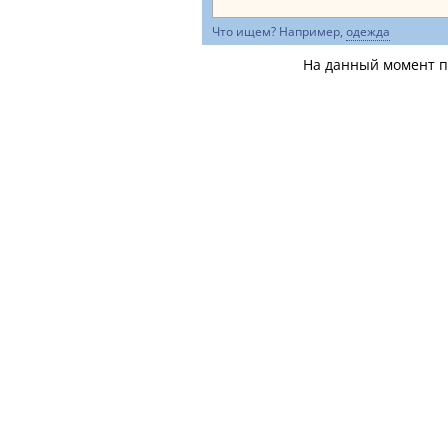
Что ищем? Например,
одежда
На данный момент по