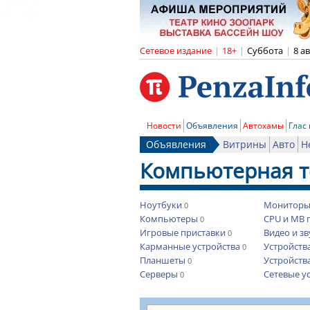
Сетевое издание
|
18+
|
Суббота
|
8 а
Новости
Объявления
Автохамы
Глас
Объявления
Витрины
Авто
Н
Компьютерная т
Ноутбуки
Монитор
0
Компьютеры
CPU и MB 
0
Игровые приставки
Видео и з
0
Карманные устройства
Устройств
0
Планшеты
Устройств
0
Серверы
Сетевые у
0