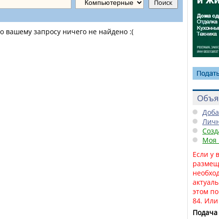
 вашему запросу ничего не найдено :(
Объя
Доба
Личн
Созд
Моя 
Если у 
размещ
необход
актуаль
этом по
84.
Ил
Подача