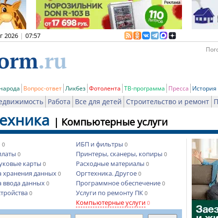
вг 2026
|
07:57
Пого
 народа
Вопрос-ответ
Ликбез
Фотолента
ТВ-программа
Пресса
История
едвижимость
Работа
Все для детей
Строительство и ремонт
П
ехника
|
Компьютерные услуги
ы
ИБП и фильтры
0
0
платы
Принтеры, сканеры, копиры
0
0
вуковые карты
Расходные материалы
0
0
а хранения данных
Оргтехника. Другое
0
0
а ввода данных
Программное обеспечение
0
0
стройства
Услуги по ремонту ПК
0
0
Компьютерные услуги
0