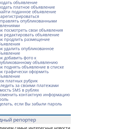
подать объявление
подать платное объявление
найти поданное объявление
зарегистрироваться
управлять опубликованными
явлениями
ак посмотреть свои объявления
ак редактировать объявление
ак продлить размещение
бъявления
ак удалить опубликованное
бъявление
ак добавить фото к
публикованному объявлению
ак поднять объявление в списке
ак графически оформить
бъявление
ок платных рубрик
следить за своими платежами
мость SMS в рублях
изменить контактную информацию
роль
делать, если Вы забыли пароль
дный репортер
ликуем самые интересные новости