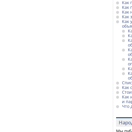
Как 
Как 
Как 
Как 
Как 
объ
К
К
К
о
К
о
К
о
К
К
о
Спис
Как 
Стои
Как 
и па
Что 
Наро
Мы пуб