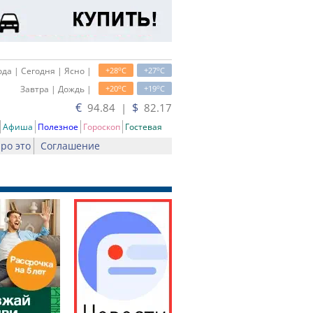
o
o
да | Сегодня | Ясно |
+28
C
+27
C
o
o
Завтра | Дождь |
+20
C
+19
C
€
$
94.84 |
82.17
Афиша
Полезное
Гороскоп
Гостевая
ро это
Соглашение