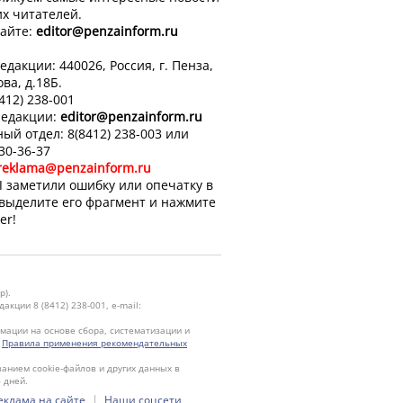
х читателей.
айте:
editor
@penzainform.ru
едакции: 440026, Россия, г. Пенза,
ова, д.18Б.
8412) 238-001
редакции:
editor
@penzainform.ru
ый отдел: 8(8412) 238-003 или
 30-36-37
reklama@penzainform.ru
 заметили ошибку или опечатку в
 выделите его фрагмент и нажмите
er!
р).
кции 8 (8412) 238-001, e-mail:
ации на основе сбора, систематизации и
.
Правила применения рекомендательных
ванием cookie-файлов и других данных в
 дней.
|
еклама на сайте
Наши соцсети