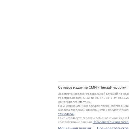
Сетевое издание СМИ «ПензаИнформ»
Зарегистрировано Федеральной службой по надз
Реестровая запись ЭЛ № ФС 77-77315 от 10.12.2
editor@penzainform.ru.
На информационном ресурсе применяются внешн
анализа сведений, относящихся к предпочтения
технологий
.
Сайт использует сервисы веб-аналитики Яндекс 
соответствии с данным
Пользовательским согл
|
Мобильная версия
Пользовательское