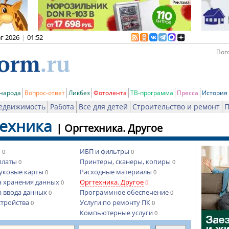
вг 2026
|
01:52
Пого
 народа
Вопрос-ответ
Ликбез
Фотолента
ТВ-программа
Пресса
История
едвижимость
Работа
Все для детей
Строительство и ремонт
П
ехника
|
Оргтехника. Другое
ы
ИБП и фильтры
0
0
платы
Принтеры, сканеры, копиры
0
0
вуковые карты
Расходные материалы
0
0
а хранения данных
Оргтехника. Другое
0
0
а ввода данных
Программное обеспечение
0
0
стройства
Услуги по ремонту ПК
0
0
Компьютерные услуги
0