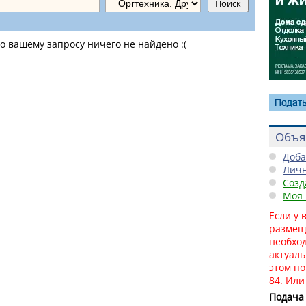
 вашему запросу ничего не найдено :(
Объя
Доба
Личн
Созд
Моя 
Если у 
размещ
необход
актуаль
этом по
84.
Ил
Подача