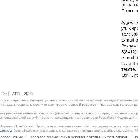
от наши
Присыл
Адрес р
ул. Кир
Тел: 8(
E-mail 
Рекламн
8(8412)
e-mail:
Если ВЫ
тексте,
Ctrl+Ent
|18+|
2011—2026
ору в сфере связи, информационных технологий и массовых коммуникаций (Роскомнадзо
019 года. Учредитель ООО «ПензаИнформ». Главный редактор — Белова С.Д. Телефон реда
ие рекомендательные технологии (информационные технологии предоставления информ
м пользователей сети «Интернет», находящихся на территории Российской Федерации)»
Метрика и LiveInternet. Продолжая использовать этот Сайт, вы соглашаетесь с использо
ашением
. Срок обработки персональных данных при помощи cookie-файлов составляет 14
|
|
 соглашение
Правила применения рекомендательных технологий
Р