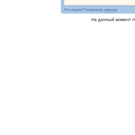
Что ищем? Например,
одежда
На данный момент по