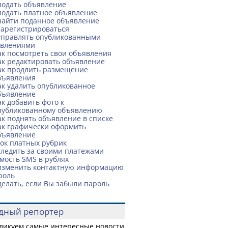
подать объявление
подать платное объявление
найти поданное объявление
зарегистрироваться
управлять опубликованными
явлениями
ак посмотреть свои объявления
ак редактировать объявление
ак продлить размещение
бъявления
ак удалить опубликованное
бъявление
ак добавить фото к
публикованному объявлению
ак поднять объявление в списке
ак графически оформить
бъявление
ок платных рубрик
следить за своими платежами
мость SMS в рублях
изменить контактную информацию
роль
делать, если Вы забыли пароль
дный репортер
ликуем самые интересные новости