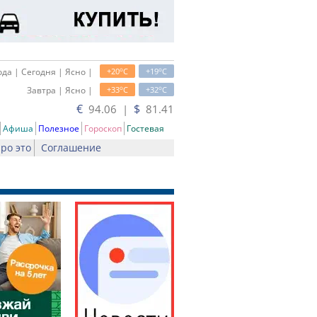
o
o
да | Сегодня | Ясно |
+20
C
+19
C
o
o
Завтра | Ясно |
+33
C
+32
C
€
$
94.06 |
81.41
Афиша
Полезное
Гороскоп
Гостевая
ро это
Соглашение