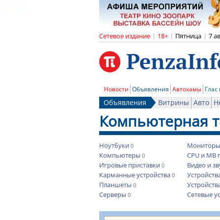
Сетевое издание
|
18+
|
Пятница
|
7 а
Новости
Объявления
Автохамы
Глас
Объявления
Витрины
Авто
Н
Компьютерная т
Ноутбуки
Монитор
0
Компьютеры
CPU и MB 
0
Игровые приставки
Видео и з
0
Карманные устройства
Устройств
0
Планшеты
Устройств
0
Серверы
Сетевые у
0