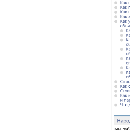
Как 
Как 
Как 
Как 
Как 
объ
К
К
К
о
К
о
К
о
К
К
о
Спис
Как 
Стои
Как 
и па
Что 
Наро
Мы пуб