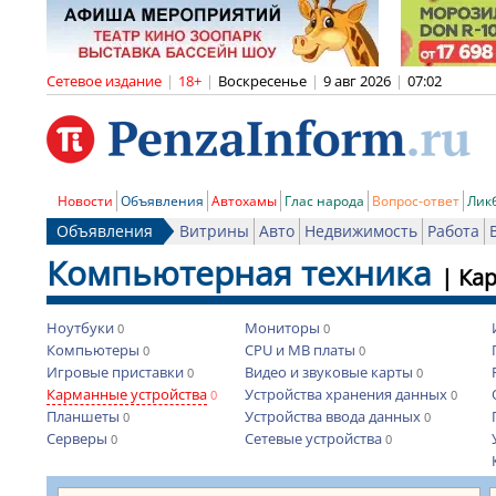
Сетевое издание
|
18+
|
Воскресенье
|
9 авг 2026
|
07:02
Новости
Объявления
Автохамы
Глас народа
Вопрос-ответ
Лик
Объявления
Витрины
Авто
Недвижимость
Работа
Компьютерная техника
|
Кар
Ноутбуки
Мониторы
0
0
Компьютеры
CPU и MB платы
0
0
Игровые приставки
Видео и звуковые карты
0
0
Карманные устройства
Устройства хранения данных
0
0
Планшеты
Устройства ввода данных
0
0
Серверы
Сетевые устройства
0
0