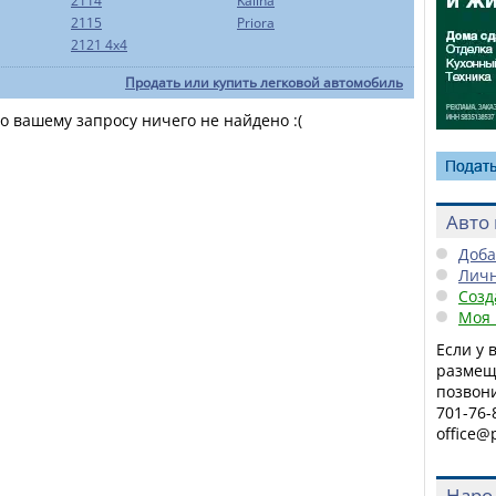
2114
Kalina
2115
Priora
2121 4x4
Продать или купить легковой автомобиль
 вашему запросу ничего не найдено :(
Авто 
Доба
Личн
Созд
Моя 
Если у 
размещ
позвони
701-76-
office@
Наро