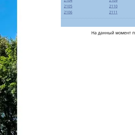
2104
2109
2105
2110
2106
2111
На данный момент по