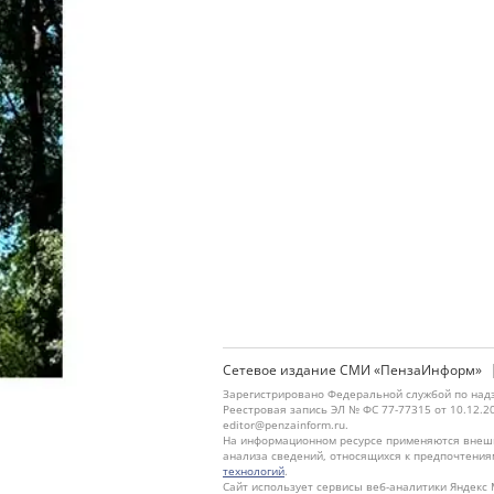
Сетевое издание СМИ «ПензаИнформ»
Зарегистрировано Федеральной службой по надз
Реестровая запись ЭЛ № ФС 77-77315 от 10.12.2
editor@penzainform.ru.
На информационном ресурсе применяются внешн
анализа сведений, относящихся к предпочтения
технологий
.
Сайт использует сервисы веб-аналитики Яндекс 