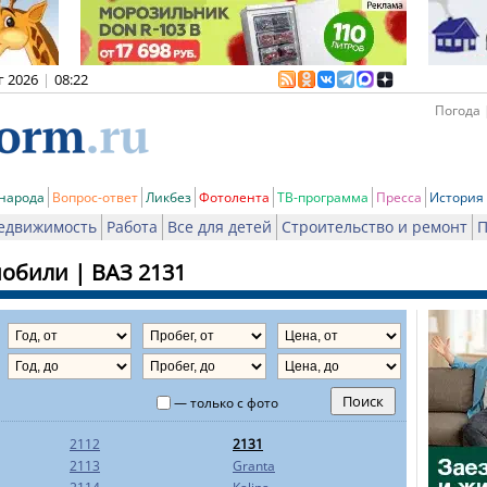
г 2026
|
08:22
Погода 
 народа
Вопрос-ответ
Ликбез
Фотолента
ТВ-программа
Пресса
История
едвижимость
Работа
Все для детей
Строительство и ремонт
П
мобили
|
ВАЗ
2131
— только с фото
2112
2131
2113
Granta