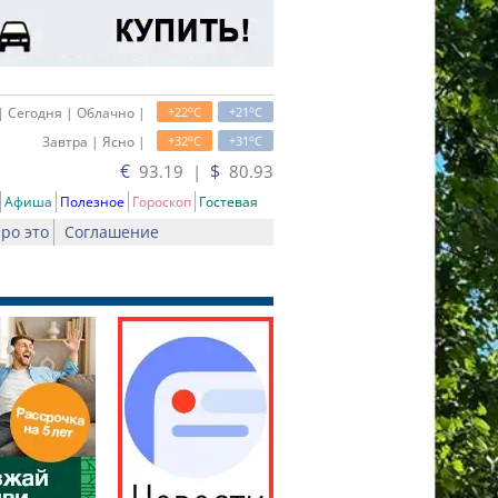
o
o
| Сегодня | Облачно |
+22
C
+21
C
o
o
Завтра | Ясно |
+32
C
+31
C
€
$
93.19 |
80.93
Афиша
Полезное
Гороскоп
Гостевая
ро это
Соглашение