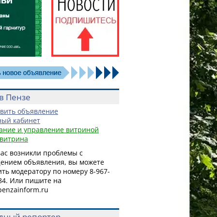
в Пензе
вить объявление
ый кабинет
ание и управление витриной
витрина
вас возникли проблемы с
ением объявления, вы можете
ть модератору по номеру 8-967-
84.
Или
пишите на
penzainform.ru
дный репортер