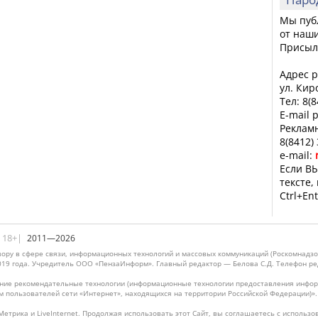
Мы пуб
от наши
Присыл
Адрес р
ул. Кир
Тел: 8(
E-mail 
Рекламн
8(8412)
e-mail:
Если ВЫ
тексте,
Ctrl+Ent
|18+|
2011—2026
ору в сфере связи, информационных технологий и массовых коммуникаций (Роскомнадзо
019 года. Учредитель ООО «ПензаИнформ». Главный редактор — Белова С.Д. Телефон реда
ие рекомендательные технологии (информационные технологии предоставления информ
м пользователей сети «Интернет», находящихся на территории Российской Федерации)»
Метрика и LiveInternet. Продолжая использовать этот Сайт, вы соглашаетесь с использо