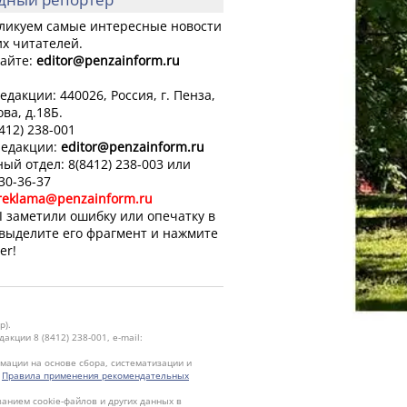
ликуем самые интересные новости
х читателей.
айте:
editor
@penzainform.ru
едакции: 440026, Россия, г. Пенза,
ова, д.18Б.
8412) 238-001
редакции:
editor
@penzainform.ru
ый отдел: 8(8412) 238-003 или
 30-36-37
reklama@penzainform.ru
 заметили ошибку или опечатку в
 выделите его фрагмент и нажмите
er!
р).
кции 8 (8412) 238-001, e-mail:
ации на основе сбора, систематизации и
.
Правила применения рекомендательных
ванием cookie-файлов и других данных в