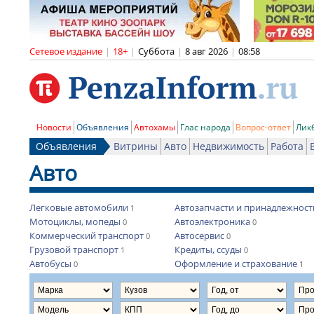
Сетевое издание
|
18+
|
Суббота
|
8 авг 2026
|
08:58
Новости
Объявления
Автохамы
Глас народа
Вопрос-ответ
Лик
Объявления
Витрины
Авто
Недвижимость
Работа
Авто
Легковые автомобили
Автозапчасти и принадлежност
1
Мотоциклы, мопеды
Автоэлектроника
0
0
Коммерческий транспорт
Автосервис
0
0
Грузовой транспорт
Кредиты, ссуды
1
0
Автобусы
Оформление и страхование
0
1