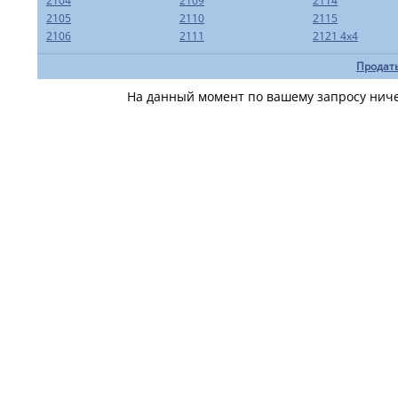
2104
2109
2114
2105
2110
2115
2106
2111
2121 4x4
Продать
На данный момент по вашему запросу ничег