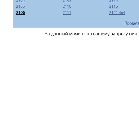
2104
2109
2114
2105
2110
2115
2106
2111
2121 4x4
Продать
На данный момент по вашему запросу ничег