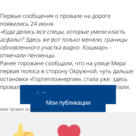
Первые сообщения о провале на дороге
появились 24 июня.
«Куда делись все спецы, которые умели класть
асфальт? Здесь же вот только меняли, границы
обновленного участка видно. Кошмар»,
-
отмечали пензенцы.
Ранее горожане сообщали, что на улице Мира
первая полоса в сторону Окружной, чуть дальше
остановки «Гортеплоэнергия», стала уже: здесь
провалился асфальт. Яму оперативно засыпали.
Добавить свою новость
Мои публикации
яма
провал
асфальт
Палец
Лайк!
вверх!