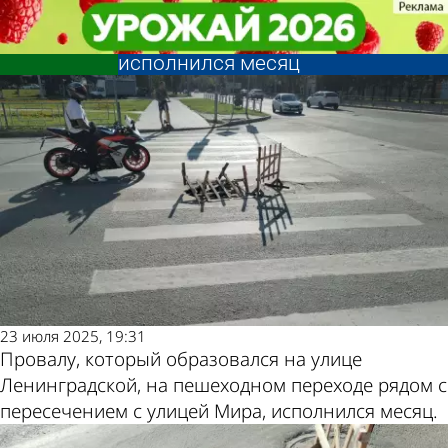
Глас народа
Глас народа
Провалу на улице
Провалу на улице
Другие новости
Погода и курсы
Ленинградской в Пензе
Ленинградской в Пензе
исполнился месяц
исполнился месяц
по теме
валют в Пензе
23 июля 2025, 19:31
Провалу, который образовался на улице
Ленинградской, на пешеходном переходе рядом с
пересечением с улицей Мира, исполнился месяц.