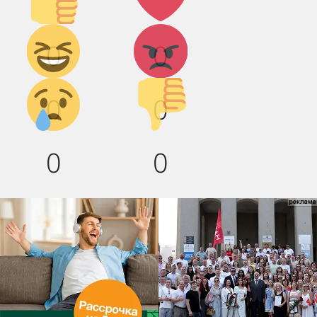
Дикий
Агрессия!
0
0
смех!
Грусть :(
Палец
0
0
вниз!
0
0