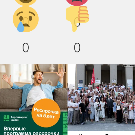
Грусть :(
Палец
0
0
вниз!
0
0