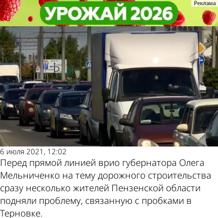
Глас народа
Глас народа
Перед властями вновь подняли
Перед властями вновь подняли
проблему пробок в Терновке
проблему пробок в Терновке
Другие новости
Погода и курсы
по теме
валют в Пензе
6 июля 2021, 12:02
Перед прямой линией врио губернатора Олега
Мельниченко на тему дорожного строительства
сразу несколько жителей Пензенской области
подняли проблему, связанную с пробками в
Терновке.