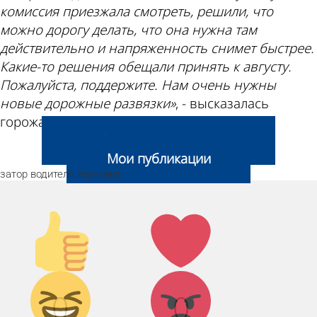
комиссия приезжала смотреть, решили, что
можно дорогу делать, что она нужна там
действительно и напряженность снимет быстрее.
Какие-то решения обещали принять к августу.
Пожалуйста, поддержите. Нам очень нужны
новые дорожные развязки»
, - высказалась
горожанка.
Добавить свою новость
Мои публикации
затор
водитель
терновка
Палец
Лайк!
вверх!
Дикий
Агрессия!
0
0
смех!