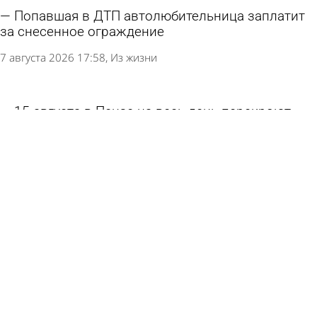
Попавшая в ДТП автолюбительница заплатит
за снесенное ограждение
7 августа 2026 17:58
Из жизни
15 августа в Пензе на весь день перекроют
участок ул. Карла Маркса
6 августа 2026 17:58
Общество
В Пензе 56-летнего водителя обвинили в
серьезном ДТП на проспекте Победы
6 августа 2026 12:07
Криминал
В Трофимовке автолюбительница протаранила