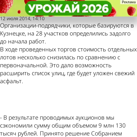
Репортер
Репортер
В Кузнецке продолжается ремонт
В Кузнецке продолжается ремонт
Также пресса пишет
Погода и курсы
дорог
дорог
12 июля 2014, 14:10
Организации-подрядчики, которые базируются в
по этой теме
валют в Пензе
Кузнецке, на 28 участков определились задолго
до начала работ.
В ходе проведенных торгов стоимость отдельных
лотов несколько снизилась по сравнению с
первоначальной. Это дало возможность
расширить список улиц, где будет уложен свежий
асфальт.
ad
- В результате проводимых аукционов мы
сэкономили сумму общим объемом 9 млн 130
тысяч рублей. Принято решение Собранием