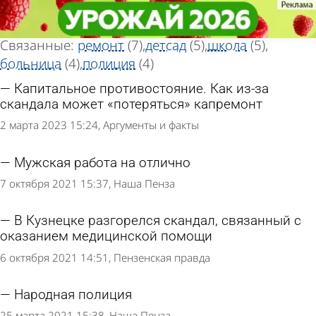
Тег статей
Тег статей
«Кузнецк»
«Кузнецк»
Всего найдено 87 статей
Связанные:
ремонт
(7)
детсад
(5)
школа
(5)
больница
(4)
полиция
(4)
Капитальное противостояние. Как из-за
скандала может «потеряться» капремонт
2 марта 2023 15:24
Аргументы и факты
Мужская работа на отлично
7 октября 2021 15:37
Наша Пенза
В Кузнецке разгорелся скандал, связанный с
оказанием медицинской помощи
6 октября 2021 14:51
Пензенская правда
Народная полиция
25 марта 2021 15:38
Наша Пенза