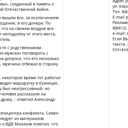
Адрес р
вы», созданный в память о
ул. Кир
ой Отечественной войне.
Тел: 8(
E-mail 
о вышли все, за исключением
Рекламн
ещение, и его дочери. По
8(8412)
 что на свежем воздухе все
e-mail:
л неподалеку от этого места,
Если ВЫ
атель.
тексте,
сте с родственником -
Ctrl+Ent
о-мужски» поговорить с
а допросе, что его несколько
ь, мужчина отбежал в сторону
, некоторое время тот работал
 водил маршрутку в Кузнецке.
у был неагрессивный, но
 человек рассказали на
 драку, - отметил Александр
 эпицентра конфликта, Семен
следует из материалов
ы о ВДВ Монахов ответил, что