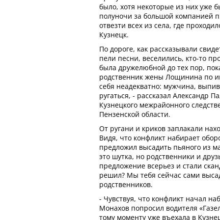
было, хотя некоторые из них уже 
полуночи за большой компанией п
отвезти всех из села, где проходил
Кузнецк.
По дороге, как рассказывали свид
пели песни, веселились, кто-то п
была дружелюбной до тех пор, пок
родственник жены Лощинина по им
себя неадекватно: мужчина, выпив
ругаться, - рассказал Александр П
Кузнецкого межрайонного следстве
Пензенской области.
От ругани и криков заплакали нах
Видя, что конфликт набирает обор
предложил высадить пьяного из ма
это шутка, но родственники и дру
предложение всерьез и стали скан
решил? Мы тебя сейчас сами высад
родственников.
- Чувствуя, что конфликт начал н
Монахов попросил водителя «Газе
тому моменту уже въехала в Кузне