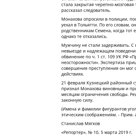
стала закрытая черепно-мозговая 
рассказал следователь.
Монахова опросили в полиции, пос
уехал в Тольятти. По его словам, 
родственникам Семена, когда тот 
однако те отказались.
Мужчину не стали задерживать. С 
невыезде и надлежащем поведени
обвинение по ч. 1 ст. 109 УК РФ 
неосторожности». Экспертиза приш
совершения преступления он мог о
действиях.
21 февраля Кузнецкий районный с
признал Монахова виновным и приг
месяцам ограничения свободы. Реш
законную силу.
(Имена и фамилии фигурантов уго
этическим соображениям. - Прим. а
Станислав Мягков
«Репортер», № 10, 5 марта 2019 г.