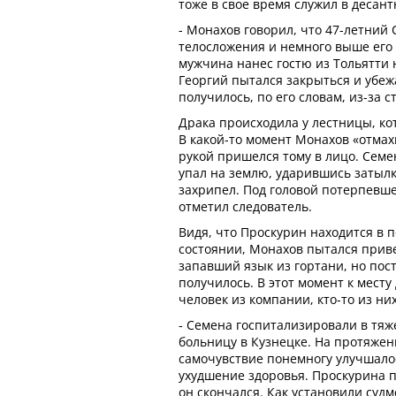
тоже в свое время служил в десант
- Монахов говорил, что 47-летний
телосложения и немного выше его 
мужчина нанес гостю из Тольятти 
Георгий пытался закрыться и убежа
получилось, по его словам, из-за с
Драка происходила у лестницы, ко
В какой-то момент Монахов «отмахн
рукой пришелся тому в лицо. Семе
упал на землю, ударившись затылк
захрипел. Под головой потерпевше
отметил следователь.
Видя, что Проскурин находится в 
состоянии, Монахов пытался приве
запавший язык из гортани, но пос
получилось. В этот момент к мест
человек из компании, кто-то из н
- Семена госпитализировали в тяж
больницу в Кузнецке. На протяже
самочувствие понемногу улучшалос
ухудшение здоровья. Проскурина п
он скончался. Как установили суд