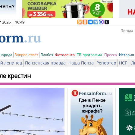
г 2026
|
16:49
Погода 
 народа
Вопрос-ответ
Ликбез
Фотолента
ТВ-программа
Пресса
История
й ленинец
Пензенская правда
Наша Пенза
Репортер
НСГ
Л
ле крестин