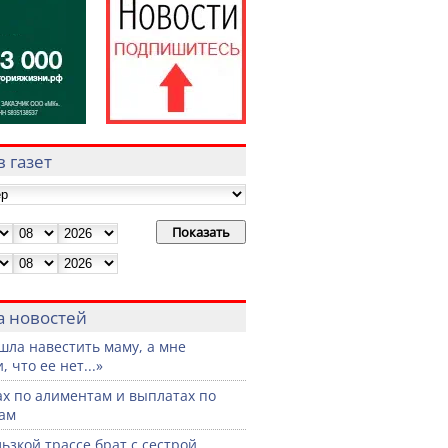
 газет
а новостей
шла навестить маму, а мне
, что ее нет...»
ах по алиментам и выплатах по
ам
льзкой трассе брат с сестрой