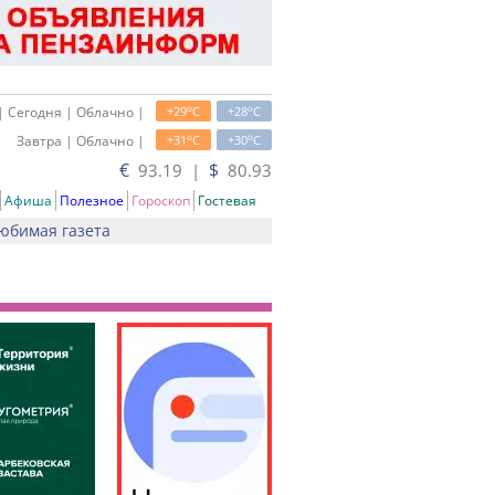
o
o
| Сегодня | Облачно |
+29
C
+28
C
o
o
Завтра | Облачно |
+31
C
+30
C
€
$
93.19 |
80.93
Афиша
Полезное
Гороскоп
Гостевая
юбимая газета