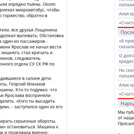
были изрядно пьяны. Около
попали
риехал микроавтобус, чтобы
Алая к
о торжество, обратно в
«Счаст
етели, все друзья Лощинина
Посл
родолжал выпивать. Обстановка
«Я при
а один из пассажиров -
сказали
ени Ярослав не начал вести
 лишнего, стал кричать и
О долг
алинов, следователь
кредит
нного отдела СУ СК РФ по
На ско
попали
одившиеся в салоне дети.
оты, Георгий Монахов
Алая к
шины. Кто-то подумал, что
«Счаст
зья Ярослава восприняли
далить. «Кого ты высадить
Наро
им», - заступился один из его
Мы пуб
от наши
абирать серьезные обороты,
Присыл
ли» остановиться. Машина к
цк и проезжала военно-