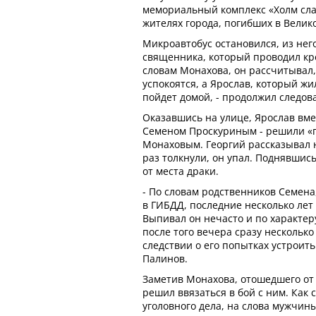
мемориальный комплекс «Холм сла
жителях города, погибших в Велик
Микроавтобус остановился, из нег
священника, который проводил кр
словам Монахова, он рассчитывал,
успокоятся, а Ярослав, который жи
пойдет домой, - продолжил следов
Оказавшись на улице, Ярослав вме
Семеном Проскуриным - решили «п
Монаховым. Георгий рассказывал н
раз толкнули, он упал. Поднявшис
от места драки.
- По словам родственников Семена
в ГИБДД, последние несколько лет
Выпивал он нечасто и по характер
после того вечера сразу несколько
следствии о его попытках устроить
Палинов.
Заметив Монахова, отошедшего от
решил ввязаться в бой с ним. Как 
уголовного дела, на слова мужчин