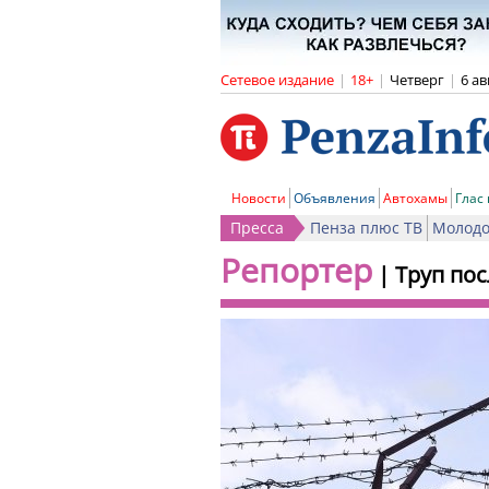
Сетевое издание
|
18+
|
Четверг
|
6 ав
Новости
Объявления
Автохамы
Глас
Пресса
Пенза плюс ТВ
Молодо
Репортер
|
Труп пос