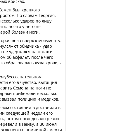
ных войсках.
 Семен был крепкого
ростом. По словам Георгия,
несколько ударов по лицу.
ть, но это у него не
тарой болезни ноги.
торая вела вверх к монументу.
улся» от обидчика - удар
н не удержался на ногах и
ом об асфальт, после чего
го образовалась лужа крови, -
полубессознательном
сти его в чувство, вытащил
тавить Семена на ноги не
у драки прибежали несколько
их вызвал полицию и медиков.
елом состоянии в доставили в
нии следующей недели его
ь, потом последовало резкое
еревели в Пензу, а 30 июня
медэксперты, причиной смерти