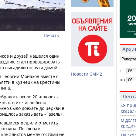
Печать
Архив
иков и друзей нашелся один,
аздник, стал провоцировать
го высадили по пути домой...
с
Новости СМИ2
й Георгий Монахов вместе с
по
ятти в Кузнецк на крестины
нина.
Лент
обралось около 20 человек -
ных, в их числе было
«Я при
ожно было доехать до церкви в
сказали
пришлось заказывать «Газель».
О долг
бравшиеся решили отметить
кредит
опоздна. По словам
 конфликтов между гостями не
На ско