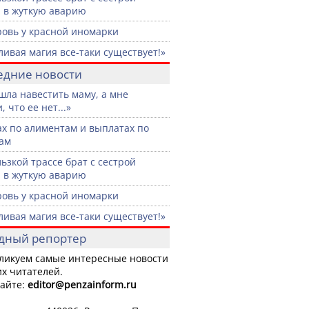
 в жуткую аварию
ровь у красной иномарки
ливая магия все-таки существует!»
едние новости
шла навестить маму, а мне
, что ее нет...»
ах по алиментам и выплатах по
ам
льзкой трассе брат с сестрой
 в жуткую аварию
ровь у красной иномарки
ливая магия все-таки существует!»
дный репортер
ликуем самые интересные новости
х читателей.
айте:
editor
@penzainform.ru