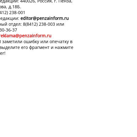
едакции: 440026, Россия, г. Пенза,
ова, д.18Б.
8412) 238-001
редакции:
editor
@penzainform.ru
ый отдел: 8(8412) 238-003 или
 30-36-37
reklama@penzainform.ru
 заметили ошибку или опечатку в
 выделите его фрагмент и нажмите
er!