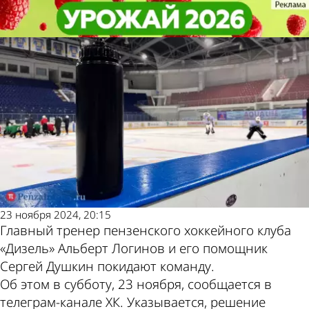
Спорт
Спорт
У пензенского «Дизеля»
У пензенского «Дизеля»
Другие новости
Погода и курсы
сменился главный тренер
сменился главный тренер
по теме
валют в Пензе
23 ноября 2024, 20:15
Главный тренер пензенского хоккейного клуба
«Дизель» Альберт Логинов и его помощник
Сергей Душкин покидают команду.
Об этом в субботу, 23 ноября, сообщается в
телеграм-канале ХК. Указывается, решение