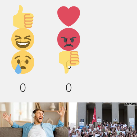
Палец
Лайк!
вверх!
Дикий
Агрессия!
0
0
смех!
Грусть :(
Палец
0
0
вниз!
0
0