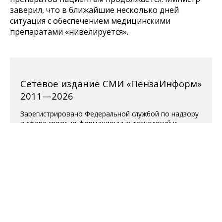
заверил, что в ближайшие несколько дней
ситуация с обеспечением медицинскими
препаратами «нивелируется».
Сетевое издание СМИ «ПензаИнформ»
2011—2026
Зарегистрировано Федеральной службой по надзору
в сфере связи, информационных технологий и
массовых коммуникаций (Роскомнадзор).
Свидетельство ЭЛ № ФС 77-77315 от 10.12.2019 года.
Учредитель ООО «ПензаИнформ». Главный редактор
— Белова С.Д.
Телефон редакции 8 (8412) 238-001, e-mail:
editor@penzainform.ru
Для читателей старше 18 лет.
Полная версия
|
Пользовательское
соглашение