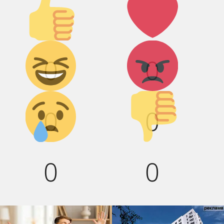
вверх!
Дикий
Агрессия!
0
0
смех!
Грусть :(
Палец
0
0
вниз!
0
0