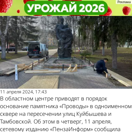
Из жизни
Из жизни
Памятник «Проводы» в Пензе
Памятник «Проводы» в Пензе
начали восстанавливать
начали восстанавливать
Другие
Погода и
новости по
курсы валют
теме
в Пензе
11 апреля 2024, 17:43
В областном центре приводят в порядок
основание памятника «Проводы» в одноименном
сквере на пересечении улиц Куйбышева и
Тамбовской. Об этом в четверг, 11 апреля,
сетевому изданию «ПензаИнформ» сообщила