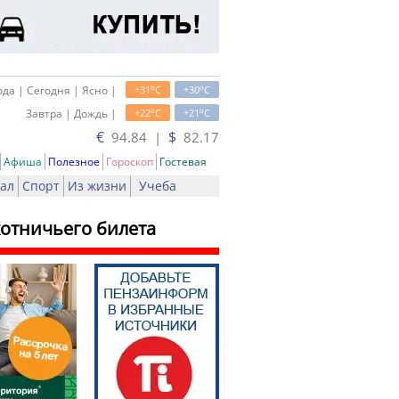
o
o
да | Сегодня | Ясно |
+31
C
+30
C
o
o
Завтра | Дождь |
+22
C
+21
C
€
$
94.84 |
82.17
Афиша
Полезное
Гороскоп
Гостевая
ал
Спорт
Из жизни
Учеба
хотничьего билета
ать