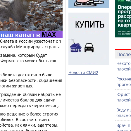
илета в России ужесточат с 1
с-служба Минприроды страны.
После
кзамена, который будет
 Формат его может быть как
Некото
плохой
Новости СМИ2
о билета достаточно было
Россия
ники безопасности, обращения
прогно
ологии животных.
 гражданин обязан набрать не
Юрист 
личества баллов для сдачи
плохой
ожно пересдать через месяц.
Воду и
ло решение о более строгих
опасно
билях. В соответствии с
йства, как лямки, адаптеры,
Врач п
зопасности, больше не
гниени