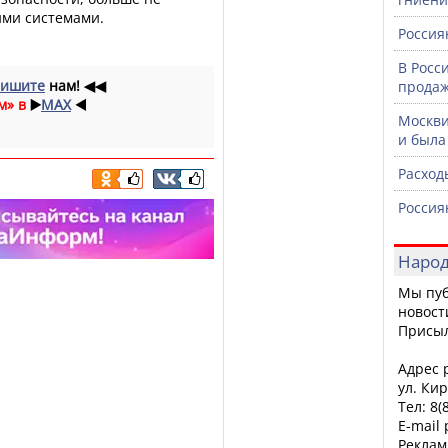
ми системами.
Россия
В Росс
ишите
нам!
◀◀
продаж
м» в
▶️
MAX
◀️
Москви
и была
Расход
Россия
Народ
Мы пуб
новост
Присы
Адрес р
ул. Кир
Тел: 8(
E-mail
Реклам