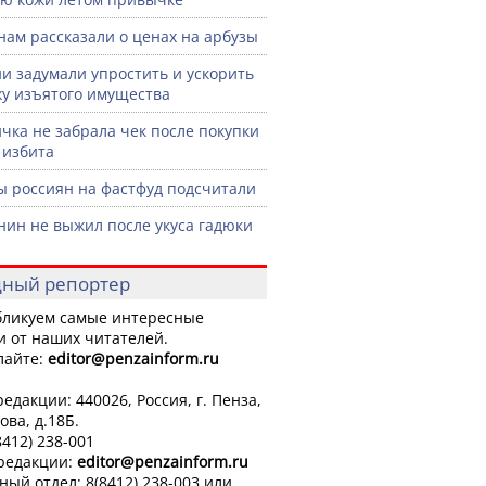
нам рассказали о ценах на арбузы
ии задумали упростить и ускорить
у изъятого имущества
чка не забрала чек после покупки
 избита
ы россиян на фастфуд подсчитали
нин не выжил после укуса гадюки
ный репортер
ликуем самые интересные
и от наших читателей.
лайте:
editor
@penzainform.ru
едакции: 440026, Россия, г. Пенза,
ова, д.18Б.
8412) 238-001
 редакции:
editor
@penzainform.ru
ный отдел: 8(8412) 238-003 или