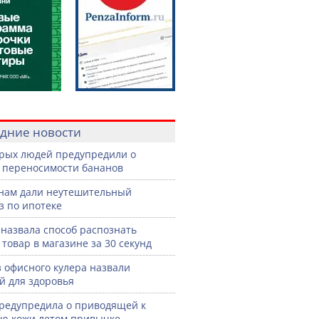
дние новости
рых людей предупредили о
 переносимости бананов
нам дали неутешительный
з по ипотеке
назвала способ распознать
 товар в магазине за 30 секунд
з офисного кулера назвали
й для здоровья
редупредила о приводящей к
ю кожи летом привычке