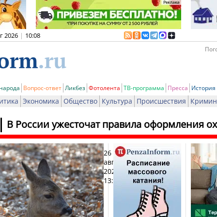
вг 2026
|
10:08
Пого
 народа
Вопрос-ответ
Ликбез
Фотолента
ТВ-программа
Пресса
История
итика
Экономика
Общество
Культура
Происшествия
Кримин
В России ужесточат правила оформления о
26
Печ
августа
2025,
13:53