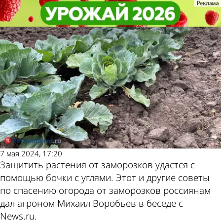
В стране и
В стране и
Россиянам дали советы по
Россиянам дали советы по
мире
мире
спасению огорода от заморозков
спасению огорода от заморозков
Последние
Погода и курсы
новости
валют в Пензе
7 мая 2024, 17:20
Защитить растения от заморозков удастся с
помощью бочки с углями. Этот и другие советы
по спасению огорода от заморозков россиянам
дал агроном Михаил Воробьев в беседе с
News.ru.