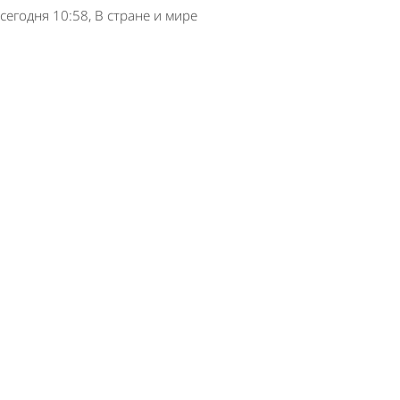
сегодня 10:58
В стране и мире
Узкие джинсы оказались опасными для
российских мужчин
6 августа 2026 15:45
В стране и мире
Россиян научили правильно есть мороженое
6 августа 2026 14:20
В стране и мире
Обнаружен простой способ замедлить
возрастное ухудшение памяти
6 августа 2026 13:20
В стране и мире