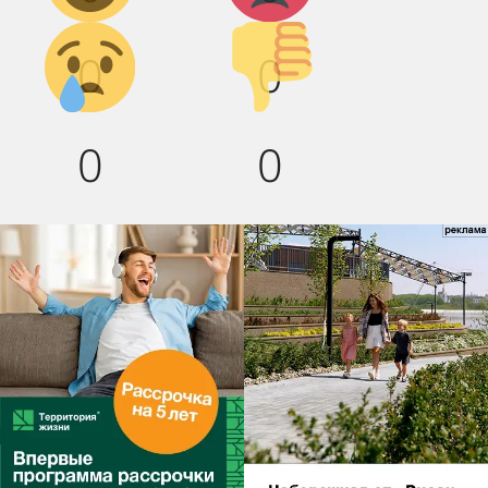
Грусть :(
Палец
0
0
вниз!
0
0