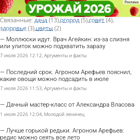
Тег статей
Тег статей
«Растение»
«Растение»
Всего найдено 27 статей
Связанные:
дача
(13)
огород
(5)
совет
(4)
здоровье
(3)
цветы
(2)
Моллюски идут. Врач Агейкин: из-за слизня
или улиток можно подхватить заразу
7 июля 2026 12:12
Аргументы и факты
Последний срок. Агроном Арефьев пояснил,
какие овощи можно подсадить в июле
7 июля 2026 11:53
Аргументы и факты
Дачный мастер-класс от Александра Власова
1 июля 2026 12:04
Молодой ленинец
Лучше горькой редьки. Агроном Арефьев:
редис можно сеять все лето