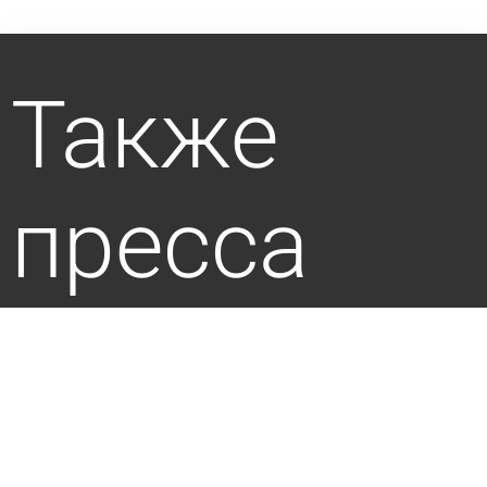
Также
пресса
пишет по
этой теме