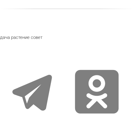
дача
растение
совет
telegram
odnoklassniki