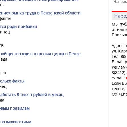
ты
ние» рынка труда в Пензенской области
Наро
факты
Мы пуб
тся ради прибавки
от наши
нинец
Присыл
ТВ
Адрес р
ул. Кир
ообщество ждет открытия цирка в Пензе
Тел: 8(
авда
E-mail 
Рекламн
8(8412)
нец
e-mail:
только факты
Если ВЫ
нец
тексте,
Ctrl+Ent
аботать 8 тысяч рублей в месяц
да
новым правилам
с возможностями