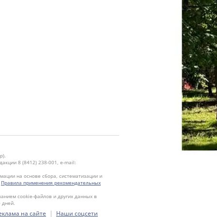
р).
кции 8 (8412) 238-001, e-mail:
ации на основе сбора, систематизации и
.
Правила применения рекомендательных
ванием cookie-файлов и других данных в
 дней.
|
еклама на сайте
Наши соцсети