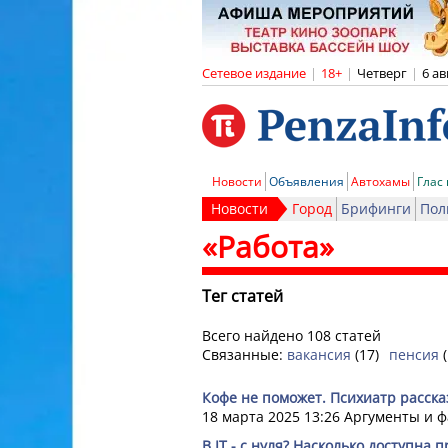
Сетевое издание
|
18+
|
Четверг
|
6 ав
Новости
Объявления
Автохамы
Глас
Новости
Город
Брифинги
Пол
«Работа»
Тег статей
Всего найдено 108 статей
Связанные:
вакансия
(17)
пенсия
Кофе не поможет. Психиатр рассказ
18 марта 2025 13:26
Аргументы и ф
В IT - с нуля? Насколько доступна