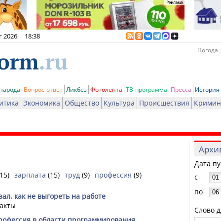
г 2026
|
18:38
Погода 
 народа
Вопрос-ответ
Ликбез
Фотолента
ТВ-программа
Пресса
История
итика
Экономика
Общество
Культура
Происшествия
Кримин
Архи
Дата п
(15)
зарплата
(15)
труд
(9)
профессия
(9)
с
по
ал, как не выгореть на работе
акты
Слово д
 профессия в области программирования