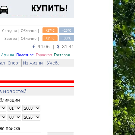
o
o
| Сегодня | Облачно |
+27
C
+26
C
o
o
Завтра | Облачно |
+31
C
+30
C
€
$
94.06 |
81.41
Афиша
Полезное
Гороскоп
Гостевая
ал
Спорт
Из жизни
Учеба
в новостей
убликации
ля поиска