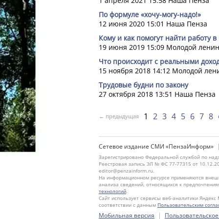
1 апреля 2021 15:58
Наша Пенза
По формуле «хочу-могу-надо!»
12 июня 2020 15:01
Наша Пенза
Кому и как помогут найти работу в
19 июня 2019 15:09
Молодой лени
Что происходит с реальными дохо
15 ноября 2018 14:12
Молодой лен
Трудовые будни по закону
27 октября 2018 13:51
Наша Пенза
1
2
3
4
5
6
7
8
← предыдущая
Сетевое издание СМИ «ПензаИнформ»
Зарегистрировано Федеральной службой по надз
Реестровая запись ЭЛ № ФС 77-77315 от 10.12.2
editor@penzainform.ru.
На информационном ресурсе применяются внешн
анализа сведений, относящихся к предпочтения
технологий
.
Сайт использует сервисы веб-аналитики Яндекс 
соответствии с данным
Пользовательским согл
|
Мобильная версия
Пользовательское