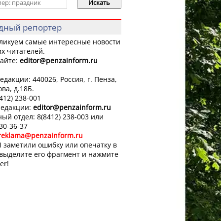
дный репортер
ликуем самые интересные новости
х читателей.
айте:
editor
@penzainform.ru
едакции: 440026, Россия, г. Пенза,
ова, д.18Б.
8412) 238-001
редакции:
editor
@penzainform.ru
ый отдел: 8(8412) 238-003 или
 30-36-37
reklama@penzainform.ru
 заметили ошибку или опечатку в
 выделите его фрагмент и нажмите
er!