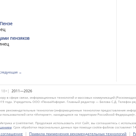
 Пензе
нец
дами пензяков
инец
следующая →
|18+|
2011—2026
ору в сфере связи, информационных технологий и массовых коммуникаций (Роскомнадзо
019 года. Учредитель ООО «ПензаИнформ». Главный редактор — Белова С.Д. Телефон реда
ие рекомендательные технологии (информационные технологии предоставления информ
м пользователей сети «Интернет», находящихся на территории Российской Федерации)»
Метрика и LiveInternet. Продолжая использовать этот Сайт, вы соглашаетесь с использо
ашением
. Срок обработки персональных данных при помощи cookie-файлов составляет 14
|
|
 соглашение
Правила применения рекомендательных технологий
Р